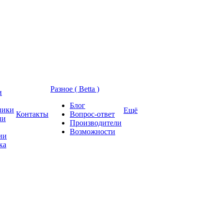
Разное ( Betta )
и
Блог
ники
Ещё
Контакты
Вопрос-ответ
ии
Производители
Возможности
ии
ка