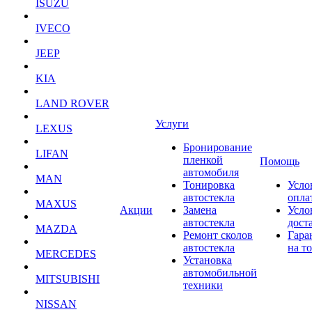
ISUZU
IVECO
JEEP
KIA
LAND ROVER
Услуги
LEXUS
Бронирование
LIFAN
пленкой
Помощь
автомобиля
MAN
Тонировка
Усло
автостекла
опла
MAXUS
Акции
Замена
Усло
автостекла
дост
MAZDA
Ремонт сколов
Гара
автостекла
на т
MERCEDES
Установка
автомобильной
MITSUBISHI
техники
NISSAN