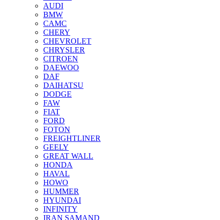
AUDI
BMW
CAMC
CHERY
CHEVROLET
CHRYSLER
CITROEN
DAEWOO
DAF
DAIHATSU
DODGE
FAW
FIAT
FORD
FOTON
FREIGHTLINER
GEELY
GREAT WALL
HONDA
HAVAL
HOWO
HUMMER
HYUNDAI
INFINITY
IRAN SAMAND