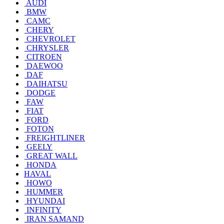
AUDI
BMW
CAMC
CHERY
CHEVROLET
CHRYSLER
CITROEN
DAEWOO
DAF
DAIHATSU
DODGE
FAW
FIAT
FORD
FOTON
FREIGHTLINER
GEELY
GREAT WALL
HONDA
HAVAL
HOWO
HUMMER
HYUNDAI
INFINITY
IRAN SAMAND