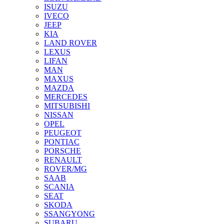
ISUZU
IVECO
JEEP
KIA
LAND ROVER
LEXUS
LIFAN
MAN
MAXUS
MAZDA
MERCEDES
MITSUBISHI
NISSAN
OPEL
PEUGEOT
PONTIAC
PORSCHE
RENAULT
ROVER/MG
SAAB
SCANIA
SEAT
SKODA
SSANGYONG
SUBARU