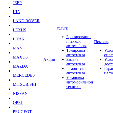
JEEP
KIA
LAND ROVER
Услуги
LEXUS
Бронирование
LIFAN
пленкой
Помощь
автомобиля
MAN
Тонировка
Усло
автостекла
опла
MAXUS
Акции
Замена
Усло
автостекла
дост
MAZDA
Ремонт сколов
Гара
автостекла
на т
MERCEDES
Установка
автомобильной
MITSUBISHI
техники
NISSAN
OPEL
PEUGEOT