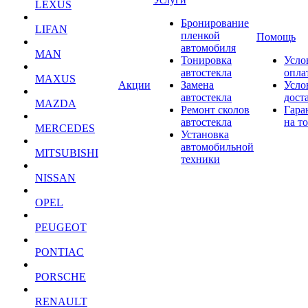
LEXUS
Бронирование
LIFAN
пленкой
Помощь
автомобиля
MAN
Тонировка
Усло
автостекла
опла
MAXUS
Акции
Замена
Усло
автостекла
дост
MAZDA
Ремонт сколов
Гара
автостекла
на т
MERCEDES
Установка
автомобильной
MITSUBISHI
техники
NISSAN
OPEL
PEUGEOT
PONTIAC
PORSCHE
RENAULT