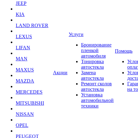
JEEP
KIA
LAND ROVER
Услуги
LEXUS
Бронирование
LIFAN
пленкой
Помощь
автомобиля
MAN
Тонировка
Усло
автостекла
опла
MAXUS
Акции
Замена
Усло
автостекла
дост
MAZDA
Ремонт сколов
Гара
автостекла
на т
MERCEDES
Установка
автомобильной
MITSUBISHI
техники
NISSAN
OPEL
PEUGEOT