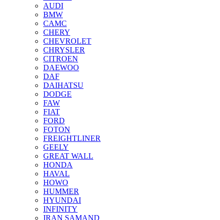
AUDI
BMW
CAMC
CHERY
CHEVROLET
CHRYSLER
CITROEN
DAEWOO
DAF
DAIHATSU
DODGE
FAW
FIAT
FORD
FOTON
FREIGHTLINER
GEELY
GREAT WALL
HONDA
HAVAL
HOWO
HUMMER
HYUNDAI
INFINITY
IRAN SAMAND