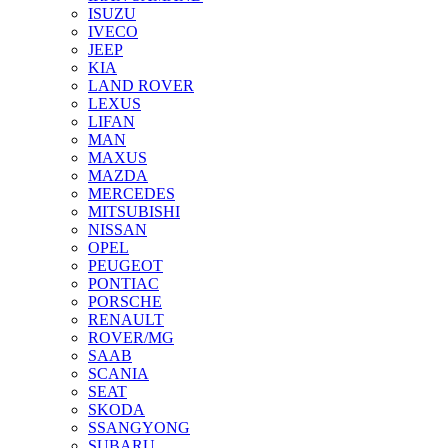
ISUZU
IVECO
JEEP
KIA
LAND ROVER
LEXUS
LIFAN
MAN
MAXUS
MAZDA
MERCEDES
MITSUBISHI
NISSAN
OPEL
PEUGEOT
PONTIAC
PORSCHE
RENAULT
ROVER/MG
SAAB
SCANIA
SEAT
SKODA
SSANGYONG
SUBARU