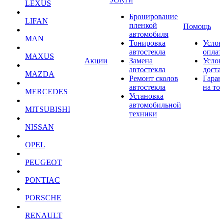
LEXUS
Бронирование
LIFAN
пленкой
Помощь
автомобиля
MAN
Тонировка
Усло
автостекла
опла
MAXUS
Акции
Замена
Усло
автостекла
дост
MAZDA
Ремонт сколов
Гара
автостекла
на т
MERCEDES
Установка
автомобильной
MITSUBISHI
техники
NISSAN
OPEL
PEUGEOT
PONTIAC
PORSCHE
RENAULT