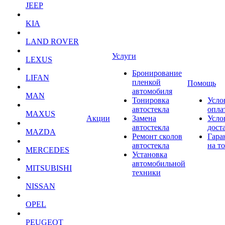
JEEP
KIA
LAND ROVER
Услуги
LEXUS
Бронирование
LIFAN
пленкой
Помощь
автомобиля
MAN
Тонировка
Усло
автостекла
опла
MAXUS
Акции
Замена
Усло
автостекла
дост
MAZDA
Ремонт сколов
Гара
автостекла
на т
MERCEDES
Установка
автомобильной
MITSUBISHI
техники
NISSAN
OPEL
PEUGEOT