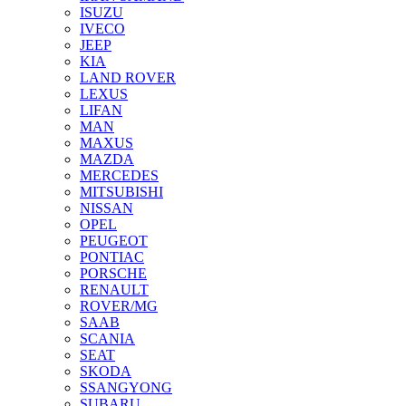
ISUZU
IVECO
JEEP
KIA
LAND ROVER
LEXUS
LIFAN
MAN
MAXUS
MAZDA
MERCEDES
MITSUBISHI
NISSAN
OPEL
PEUGEOT
PONTIAC
PORSCHE
RENAULT
ROVER/MG
SAAB
SCANIA
SEAT
SKODA
SSANGYONG
SUBARU