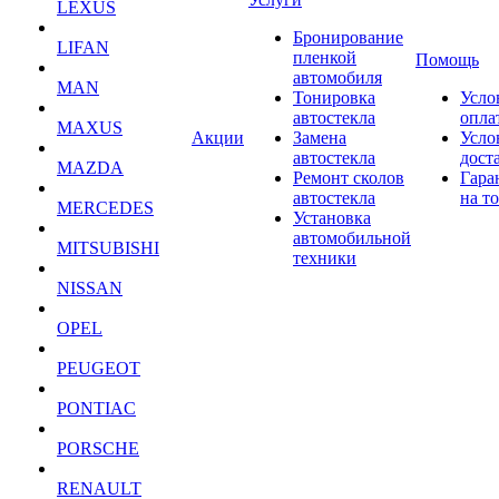
LEXUS
Бронирование
LIFAN
пленкой
Помощь
автомобиля
MAN
Тонировка
Усло
автостекла
опла
MAXUS
Акции
Замена
Усло
автостекла
дост
MAZDA
Ремонт сколов
Гара
автостекла
на т
MERCEDES
Установка
автомобильной
MITSUBISHI
техники
NISSAN
OPEL
PEUGEOT
PONTIAC
PORSCHE
RENAULT