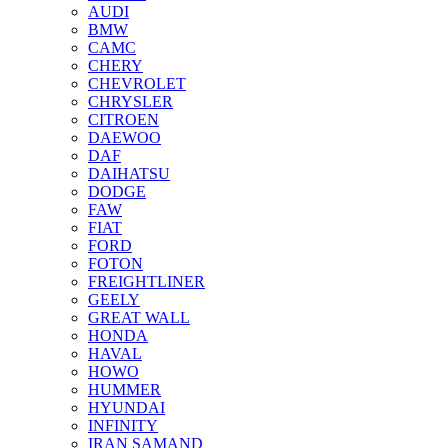
AUDI
BMW
CAMC
CHERY
CHEVROLET
CHRYSLER
CITROEN
DAEWOO
DAF
DAIHATSU
DODGE
FAW
FIAT
FORD
FOTON
FREIGHTLINER
GEELY
GREAT WALL
HONDA
HAVAL
HOWO
HUMMER
HYUNDAI
INFINITY
IRAN SAMAND