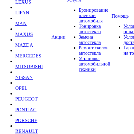
LEXUS
Бронирование
LIFAN
пленкой
Помощь
автомобиля
MAN
Тонировка
Усло
автостекла
опла
MAXUS
Акции
Замена
Усло
автостекла
дост
MAZDA
Ремонт сколов
Гара
автостекла
на т
MERCEDES
Установка
автомобильной
MITSUBISHI
техники
NISSAN
OPEL
PEUGEOT
PONTIAC
PORSCHE
RENAULT