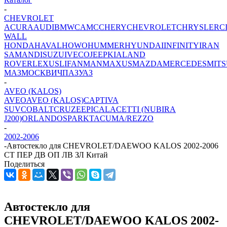
-
CHEVROLET
ACURA
AUDI
BMW
CAMC
CHERY
CHEVROLET
CHRYSLER
C
WALL
HONDA
HAVAL
HOWO
HUMMER
HYUNDAI
INFINITY
IRAN
SAMAND
ISUZU
IVECO
JEEP
KIA
LAND
ROVER
LEXUS
LIFAN
MAN
MAXUS
MAZDA
MERCEDES
MITS
МАЗ
МОСКВИЧ
ПАЗ
УАЗ
-
AVEO (KALOS)
AVEO
AVEO (KALOS)
CAPTIVA
SUV
COBALT
CRUZE
EPICA
LACETTI (NUBIRA
J200)
ORLANDO
SPARK
TACUMA/REZZO
-
2002-2006
-
Автостекло для CHEVROLET/DAEWOO KALOS 2002-2006
СТ ПЕР ДВ ОП ЛВ ЗЛ Китай
Поделиться
Автостекло для
CHEVROLET/DAEWOO KALOS 2002-