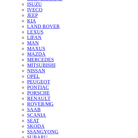
ISUZU
IVECO
JEEP
KIA
LAND ROVER
LEXUS
LIFAN
MAN
MAXUS
MAZDA
MERCEDES
MITSUBISHI
NISSAN
OPEL
PEUGEOT
PONTIAC
PORSCHE
RENAULT
ROVER/MG
SAAB
SCANIA
SEAT
SKODA
SSANGYONG
SUBARU