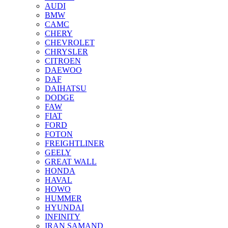
AUDI
BMW
CAMC
CHERY
CHEVROLET
CHRYSLER
CITROEN
DAEWOO
DAF
DAIHATSU
DODGE
FAW
FIAT
FORD
FOTON
FREIGHTLINER
GEELY
GREAT WALL
HONDA
HAVAL
HOWO
HUMMER
HYUNDAI
INFINITY
IRAN SAMAND