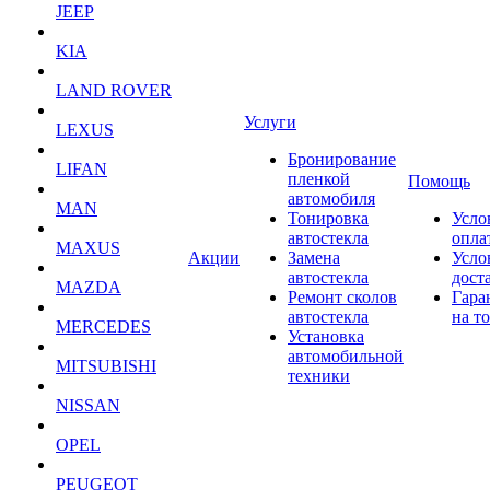
JEEP
KIA
LAND ROVER
Услуги
LEXUS
Бронирование
LIFAN
пленкой
Помощь
автомобиля
MAN
Тонировка
Усло
автостекла
опла
MAXUS
Акции
Замена
Усло
автостекла
дост
MAZDA
Ремонт сколов
Гара
автостекла
на т
MERCEDES
Установка
автомобильной
MITSUBISHI
техники
NISSAN
OPEL
PEUGEOT