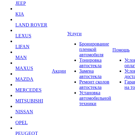
JEEP
KIA
LAND ROVER
Услуги
LEXUS
Бронирование
LIFAN
пленкой
Помощь
автомобиля
MAN
Тонировка
Усло
автостекла
опла
MAXUS
Акции
Замена
Усло
автостекла
дост
MAZDA
Ремонт сколов
Гара
автостекла
на т
MERCEDES
Установка
автомобильной
MITSUBISHI
техники
NISSAN
OPEL
PEUGEOT