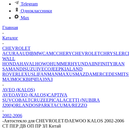
Telegram
Одноклассники
Max
Главная
-
Каталог
-
CHEVROLET
ACURA
AUDI
BMW
CAMC
CHERY
CHEVROLET
CHRYSLER
C
WALL
HONDA
HAVAL
HOWO
HUMMER
HYUNDAI
INFINITY
IRAN
SAMAND
ISUZU
IVECO
JEEP
KIA
LAND
ROVER
LEXUS
LIFAN
MAN
MAXUS
MAZDA
MERCEDES
MITS
МАЗ
МОСКВИЧ
ПАЗ
УАЗ
-
AVEO (KALOS)
AVEO
AVEO (KALOS)
CAPTIVA
SUV
COBALT
CRUZE
EPICA
LACETTI (NUBIRA
J200)
ORLANDO
SPARK
TACUMA/REZZO
-
2002-2006
-
Автостекло для CHEVROLET/DAEWOO KALOS 2002-2006
СТ ПЕР ДВ ОП ПР ЗЛ Китай