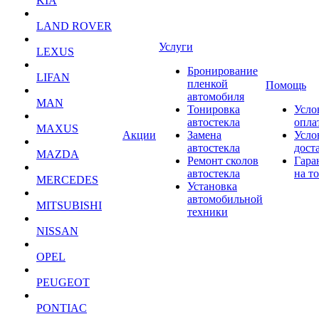
KIA
LAND ROVER
Услуги
LEXUS
Бронирование
LIFAN
пленкой
Помощь
автомобиля
MAN
Тонировка
Усло
автостекла
опла
MAXUS
Акции
Замена
Усло
автостекла
дост
MAZDA
Ремонт сколов
Гара
автостекла
на т
MERCEDES
Установка
автомобильной
MITSUBISHI
техники
NISSAN
OPEL
PEUGEOT
PONTIAC