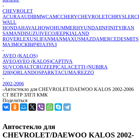
-
CHEVROLET
ACURA
AUDI
BMW
CAMC
CHERY
CHEVROLET
CHRYSLER
C
WALL
HONDA
HAVAL
HOWO
HUMMER
HYUNDAI
INFINITY
IRAN
SAMAND
ISUZU
IVECO
JEEP
KIA
LAND
ROVER
LEXUS
LIFAN
MAN
MAXUS
MAZDA
MERCEDES
MITS
МАЗ
МОСКВИЧ
ПАЗ
УАЗ
-
AVEO (KALOS)
AVEO
AVEO (KALOS)
CAPTIVA
SUV
COBALT
CRUZE
EPICA
LACETTI (NUBIRA
J200)
ORLANDO
SPARK
TACUMA/REZZO
-
2002-2006
-
Автостекло для CHEVROLET/DAEWOO KALOS 2002-2006
СТ ВЕТР ЗЛГЛ КМК
Поделиться
Автостекло для
CHEVROLET/DAEWOO KALOS 2002-