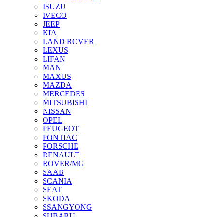
ISUZU
IVECO
JEEP
KIA
LAND ROVER
LEXUS
LIFAN
MAN
MAXUS
MAZDA
MERCEDES
MITSUBISHI
NISSAN
OPEL
PEUGEOT
PONTIAC
PORSCHE
RENAULT
ROVER/MG
SAAB
SCANIA
SEAT
SKODA
SSANGYONG
SUBARU