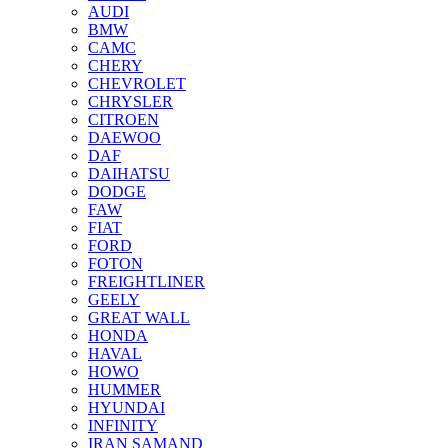
AUDI
BMW
CAMC
CHERY
CHEVROLET
CHRYSLER
CITROEN
DAEWOO
DAF
DAIHATSU
DODGE
FAW
FIAT
FORD
FOTON
FREIGHTLINER
GEELY
GREAT WALL
HONDA
HAVAL
HOWO
HUMMER
HYUNDAI
INFINITY
IRAN SAMAND