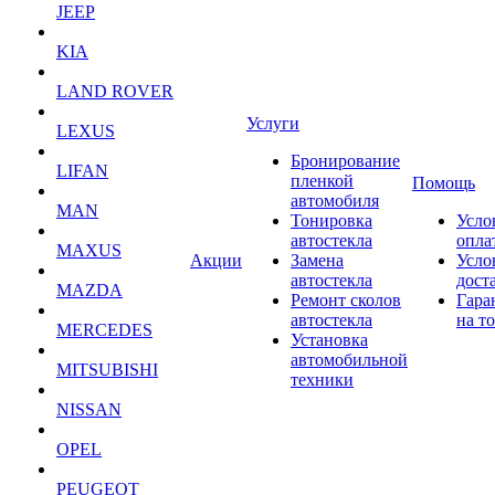
JEEP
KIA
LAND ROVER
Услуги
LEXUS
Бронирование
LIFAN
пленкой
Помощь
автомобиля
MAN
Тонировка
Усло
автостекла
опла
MAXUS
Акции
Замена
Усло
автостекла
дост
MAZDA
Ремонт сколов
Гара
автостекла
на т
MERCEDES
Установка
автомобильной
MITSUBISHI
техники
NISSAN
OPEL
PEUGEOT