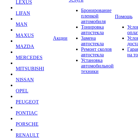
LEXUS
Бронирование
LIFAN
пленкой
Помощь
автомобиля
MAN
Тонировка
Усло
автостекла
опла
MAXUS
Акции
Замена
Усло
автостекла
дост
MAZDA
Ремонт сколов
Гара
автостекла
на т
MERCEDES
Установка
автомобильной
MITSUBISHI
техники
NISSAN
OPEL
PEUGEOT
PONTIAC
PORSCHE
RENAULT