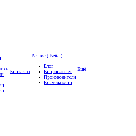
Разное ( Betta )
и
Блог
ники
Ещё
Контакты
Вопрос-ответ
ии
Производители
Возможности
ии
ка