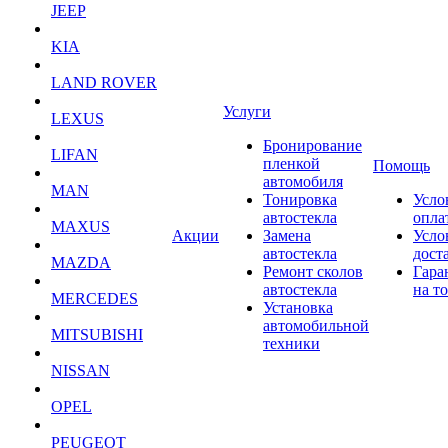
JEEP
KIA
LAND ROVER
Услуги
LEXUS
Бронирование
LIFAN
пленкой
Помощь
автомобиля
MAN
Тонировка
Усло
автостекла
опла
MAXUS
Акции
Замена
Усло
автостекла
дост
MAZDA
Ремонт сколов
Гара
автостекла
на т
MERCEDES
Установка
автомобильной
MITSUBISHI
техники
NISSAN
OPEL
PEUGEOT