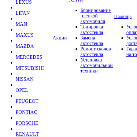
LEXUS
Бронирование
LIFAN
пленкой
Помощь
автомобиля
MAN
Тонировка
Усло
автостекла
опла
MAXUS
Акции
Замена
Усло
автостекла
дост
MAZDA
Ремонт сколов
Гара
автостекла
на т
MERCEDES
Установка
автомобильной
MITSUBISHI
техники
NISSAN
OPEL
PEUGEOT
PONTIAC
PORSCHE
RENAULT