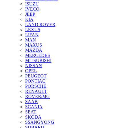
ISUZU
IVECO
JEEP
KIA
LAND ROVER
LEXUS
LIFAN
MAN
MAXUS
MAZDA
MERCEDES
MITSUBISHI
NISSAN
OPEL
PEUGEOT
PONTIAC
PORSCHE
RENAULT
ROVER/MG
SAAB
SCANIA
SEAT
SKODA
SSANGYONG
SUBARU