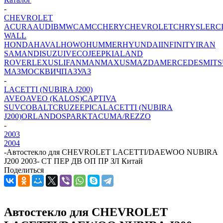
-
CHEVROLET
ACURA
AUDI
BMW
CAMC
CHERY
CHEVROLET
CHRYSLER
C
WALL
HONDA
HAVAL
HOWO
HUMMER
HYUNDAI
INFINITY
IRAN
SAMAND
ISUZU
IVECO
JEEP
KIA
LAND
ROVER
LEXUS
LIFAN
MAN
MAXUS
MAZDA
MERCEDES
MITS
МАЗ
МОСКВИЧ
ПАЗ
УАЗ
-
LACETTI (NUBIRA J200)
AVEO
AVEO (KALOS)
CAPTIVA
SUV
COBALT
CRUZE
EPICA
LACETTI (NUBIRA
J200)
ORLANDO
SPARK
TACUMA/REZZO
-
2003
2004
-
Автостекло для CHEVROLET LACETTI/DAEWOO NUBIRA
J200 2003- СТ ПЕР ДВ ОП ПР ЗЛ Китай
Поделиться
Автостекло для CHEVROLET