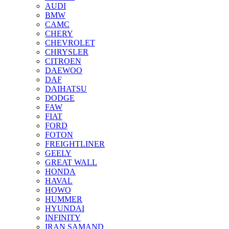
AUDI
BMW
CAMC
CHERY
CHEVROLET
CHRYSLER
CITROEN
DAEWOO
DAF
DAIHATSU
DODGE
FAW
FIAT
FORD
FOTON
FREIGHTLINER
GEELY
GREAT WALL
HONDA
HAVAL
HOWO
HUMMER
HYUNDAI
INFINITY
IRAN SAMAND