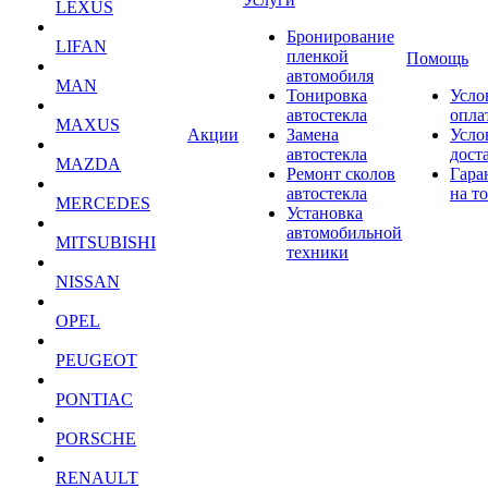
LEXUS
Бронирование
LIFAN
пленкой
Помощь
автомобиля
MAN
Тонировка
Усло
автостекла
опла
MAXUS
Акции
Замена
Усло
автостекла
дост
MAZDA
Ремонт сколов
Гара
автостекла
на т
MERCEDES
Установка
автомобильной
MITSUBISHI
техники
NISSAN
OPEL
PEUGEOT
PONTIAC
PORSCHE
RENAULT