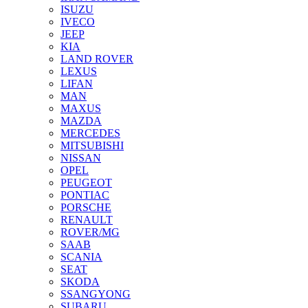
ISUZU
IVECO
JEEP
KIA
LAND ROVER
LEXUS
LIFAN
MAN
MAXUS
MAZDA
MERCEDES
MITSUBISHI
NISSAN
OPEL
PEUGEOT
PONTIAC
PORSCHE
RENAULT
ROVER/MG
SAAB
SCANIA
SEAT
SKODA
SSANGYONG
SUBARU