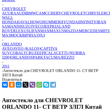
-
CHEVROLET
ACURA
AUDI
BMW
CAMC
CHERY
CHEVROLET
CHRYSLER
C
WALL
HONDA
HAVAL
HOWO
HUMMER
HYUNDAI
INFINITY
IRAN
SAMAND
ISUZU
IVECO
JEEP
KIA
LAND
ROVER
LEXUS
LIFAN
MAN
MAXUS
MAZDA
MERCEDES
MITS
МАЗ
МОСКВИЧ
ПАЗ
УАЗ
-
ORLANDO
AVEO
AVEO (KALOS)
CAPTIVA
SUV
COBALT
CRUZE
EPICA
LACETTI (NUBIRA
J200)
ORLANDO
SPARK
TACUMA/REZZO
-
2011
-
Автостекло для CHEVROLET ORLANDO 11- СТ ВЕТР
ЗЛГЛ Китай
Поделиться
Автостекло для CHEVROLET
ORLANDO 11- СТ ВЕТР ЗЛГЛ Китай