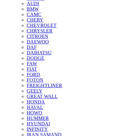
AUDI
BMW
CAMC
CHERY
CHEVROLET
CHRYSLER
CITROEN
DAEWOO
DAF
DAIHATSU
DODGE
FAW
FIAT
FORD
FOTON
FREIGHTLINER
GEELY
GREAT WALL
HONDA
HAVAL
HOWO
HUMMER
HYUNDAI
INFINITY
IRAN SAMAND