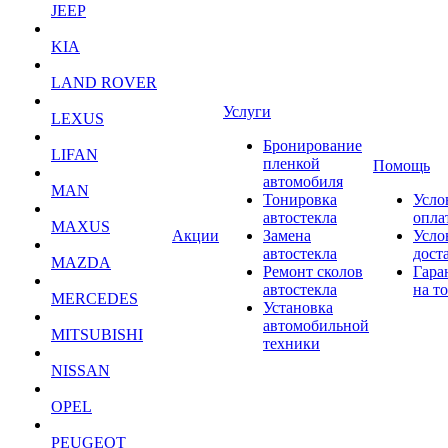
JEEP
KIA
LAND ROVER
Услуги
LEXUS
Бронирование
LIFAN
пленкой
Помощь
автомобиля
MAN
Тонировка
Усло
автостекла
опла
MAXUS
Акции
Замена
Усло
автостекла
дост
MAZDA
Ремонт сколов
Гара
автостекла
на т
MERCEDES
Установка
автомобильной
MITSUBISHI
техники
NISSAN
OPEL
PEUGEOT