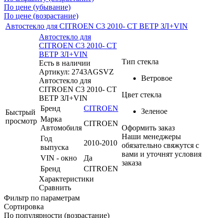
По цене (убывание)
По цене (возрастание)
Автостекло для CITROEN C3 2010- СТ ВЕТР ЗЛ+VIN
Автостекло для
CITROEN C3 2010- СТ
ВЕТР ЗЛ+VIN
Тип стекла
Есть в наличии
Артикул: 2743AGSVZ
Ветровое
Автостекло для
CITROEN C3 2010- СТ
Цвет стекла
ВЕТР ЗЛ+VIN
Бренд
CITROEN
Зеленое
Быстрый
Марка
просмотр
CITROEN
Автомобиля
Оформить заказ
Наши менеджеры
Год
2010-2010
обязательно свяжутся с
выпуска
вами и уточнят условия
VIN - окно
Да
заказа
Бренд
CITROEN
Характеристики
Сравнить
Фильтр по параметрам
Сортировка
По популярности (возрастание)