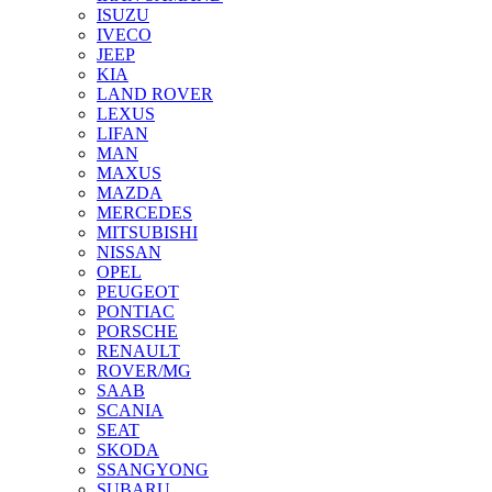
ISUZU
IVECO
JEEP
KIA
LAND ROVER
LEXUS
LIFAN
MAN
MAXUS
MAZDA
MERCEDES
MITSUBISHI
NISSAN
OPEL
PEUGEOT
PONTIAC
PORSCHE
RENAULT
ROVER/MG
SAAB
SCANIA
SEAT
SKODA
SSANGYONG
SUBARU