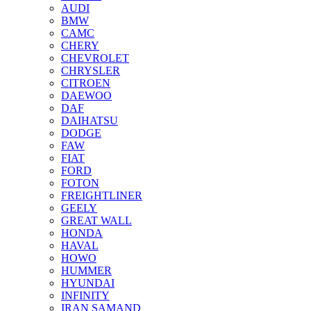
AUDI
BMW
CAMC
CHERY
CHEVROLET
CHRYSLER
CITROEN
DAEWOO
DAF
DAIHATSU
DODGE
FAW
FIAT
FORD
FOTON
FREIGHTLINER
GEELY
GREAT WALL
HONDA
HAVAL
HOWO
HUMMER
HYUNDAI
INFINITY
IRAN SAMAND