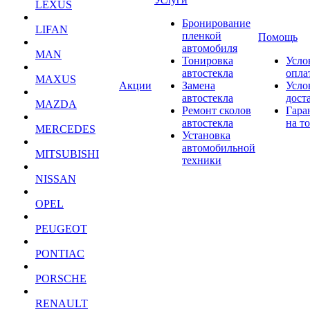
LEXUS
Бронирование
LIFAN
пленкой
Помощь
автомобиля
MAN
Тонировка
Усло
автостекла
опла
MAXUS
Акции
Замена
Усло
автостекла
дост
MAZDA
Ремонт сколов
Гара
автостекла
на т
MERCEDES
Установка
автомобильной
MITSUBISHI
техники
NISSAN
OPEL
PEUGEOT
PONTIAC
PORSCHE
RENAULT