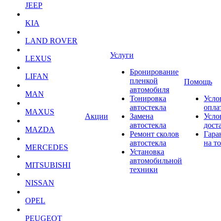
JEEP
KIA
LAND ROVER
Услуги
LEXUS
Бронирование
LIFAN
пленкой
Помощь
автомобиля
MAN
Тонировка
Усло
автостекла
опла
MAXUS
Акции
Замена
Усло
автостекла
дост
MAZDA
Ремонт сколов
Гара
автостекла
на т
MERCEDES
Установка
автомобильной
MITSUBISHI
техники
NISSAN
OPEL
PEUGEOT