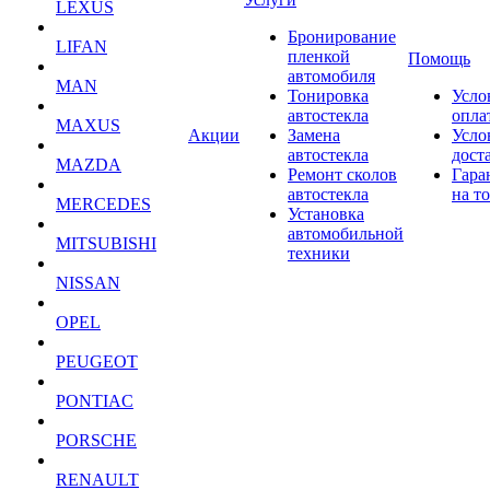
LEXUS
Бронирование
LIFAN
пленкой
Помощь
автомобиля
MAN
Тонировка
Усло
автостекла
опла
MAXUS
Акции
Замена
Усло
автостекла
дост
MAZDA
Ремонт сколов
Гара
автостекла
на т
MERCEDES
Установка
автомобильной
MITSUBISHI
техники
NISSAN
OPEL
PEUGEOT
PONTIAC
PORSCHE
RENAULT