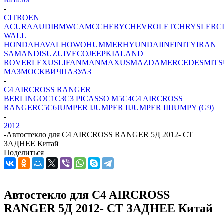
-
CITROEN
ACURA
AUDI
BMW
CAMC
CHERY
CHEVROLET
CHRYSLER
C
WALL
HONDA
HAVAL
HOWO
HUMMER
HYUNDAI
INFINITY
IRAN
SAMAND
ISUZU
IVECO
JEEP
KIA
LAND
ROVER
LEXUS
LIFAN
MAN
MAXUS
MAZDA
MERCEDES
MITS
МАЗ
МОСКВИЧ
ПАЗ
УАЗ
-
C4 AIRCROSS RANGER
BERLINGO
C1
C3
C3 PICASSO M5
C4
C4 AIRCROSS
RANGER
C5
C6
JUMPER I
JUMPER II
JUMPER III
JUMPY (G9)
-
2012
-
Автостекло для C4 AIRCROSS RANGER 5Д 2012- СТ
ЗАДНЕЕ Китай
Поделиться
Автостекло для C4 AIRCROSS
RANGER 5Д 2012- СТ ЗАДНЕЕ Китай