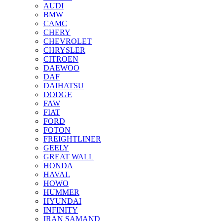
AUDI
BMW
CAMC
CHERY
CHEVROLET
CHRYSLER
CITROEN
DAEWOO
DAF
DAIHATSU
DODGE
FAW
FIAT
FORD
FOTON
FREIGHTLINER
GEELY
GREAT WALL
HONDA
HAVAL
HOWO
HUMMER
HYUNDAI
INFINITY
IRAN SAMAND