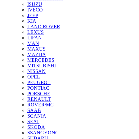
ISUZU
IVECO
JEEP
KIA
LAND ROVER
LEXUS
LIFAN
MAN
MAXUS
MAZDA
MERCEDES
MITSUBISHI
NISSAN
OPEL
PEUGEOT
PONTIAC
PORSCHE
RENAULT
ROVER/MG
SAAB
SCANIA
SEAT
SKODA
SSANGYONG
SUBARU