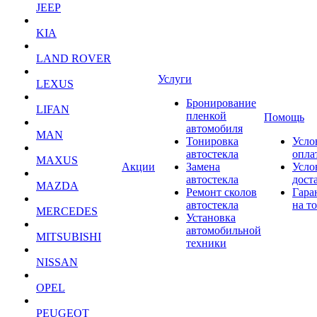
JEEP
KIA
LAND ROVER
Услуги
LEXUS
Бронирование
LIFAN
пленкой
Помощь
автомобиля
MAN
Тонировка
Усло
автостекла
опла
MAXUS
Акции
Замена
Усло
автостекла
дост
MAZDA
Ремонт сколов
Гара
автостекла
на т
MERCEDES
Установка
автомобильной
MITSUBISHI
техники
NISSAN
OPEL
PEUGEOT