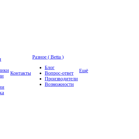
Разное ( Betta )
и
Блог
ники
Ещё
Контакты
Вопрос-ответ
ии
Производители
Возможности
ии
ка