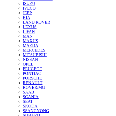
ISUZU
IVECO
JEEP
KIA
LAND ROVER
LEXUS
LIFAN
MAN
MAXUS
MAZDA
MERCEDES
MITSUBISHI
NISSAN
OPEL
PEUGEOT
PONTIAC
PORSCHE
RENAULT
ROVER/MG
SAAB
SCANIA
SEAT
SKODA
SSANGYONG
SUBARU