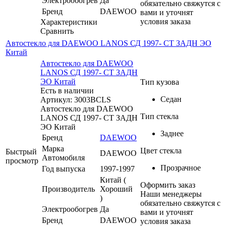
Электрообогрев
Да
обязательно свяжутся с
Бренд
DAEWOO
вами и уточнят
условия заказа
Характеристики
Сравнить
Автостекло для DAEWOO LANOS СД 1997- СТ ЗАДН ЭО
Китай
Автостекло для DAEWOO
LANOS СД 1997- СТ ЗАДН
ЭО Китай
Тип кузова
Есть в наличии
Седан
Артикул: 3003BCLS
Автостекло для DAEWOO
Тип стекла
LANOS СД 1997- СТ ЗАДН
ЭО Китай
Заднее
Бренд
DAEWOO
Марка
Цвет стекла
Быстрый
DAEWOO
Автомобиля
просмотр
Прозрачное
Год выпуска
1997-1997
Китай (
Оформить заказ
Производитель
Хороший
Наши менеджеры
)
обязательно свяжутся с
Электрообогрев
Да
вами и уточнят
Бренд
DAEWOO
условия заказа