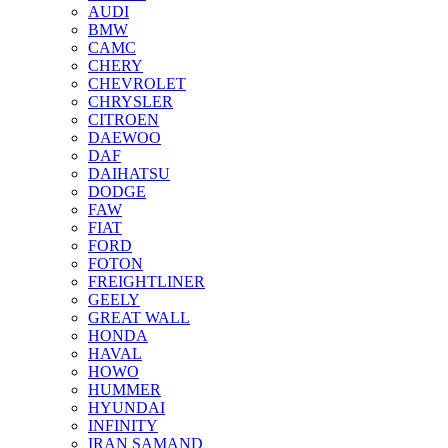
AUDI
BMW
CAMC
CHERY
CHEVROLET
CHRYSLER
CITROEN
DAEWOO
DAF
DAIHATSU
DODGE
FAW
FIAT
FORD
FOTON
FREIGHTLINER
GEELY
GREAT WALL
HONDA
HAVAL
HOWO
HUMMER
HYUNDAI
INFINITY
IRAN SAMAND