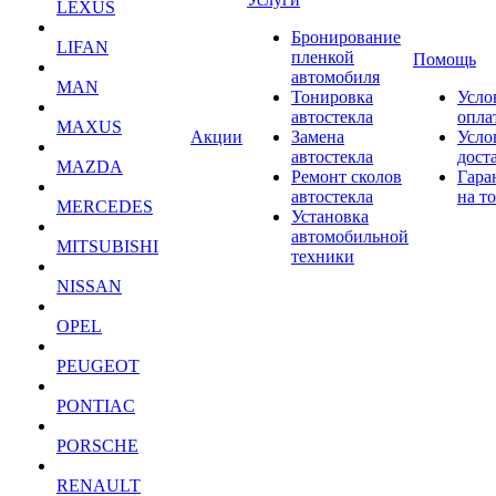
LEXUS
Бронирование
LIFAN
пленкой
Помощь
автомобиля
MAN
Тонировка
Усло
автостекла
опла
MAXUS
Акции
Замена
Усло
автостекла
дост
MAZDA
Ремонт сколов
Гара
автостекла
на т
MERCEDES
Установка
автомобильной
MITSUBISHI
техники
NISSAN
OPEL
PEUGEOT
PONTIAC
PORSCHE
RENAULT