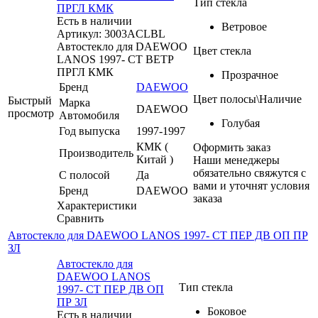
Тип стекла
ПРГЛ КМК
Есть в наличии
Ветровое
Артикул: 3003ACLBL
Автостекло для DAEWOO
Цвет стекла
LANOS 1997- СТ ВЕТР
ПРГЛ КМК
Прозрачное
Бренд
DAEWOO
Цвет полосы\Наличие
Быстрый
Марка
DAEWOO
просмотр
Автомобиля
Голубая
Год выпуска
1997-1997
КМК (
Оформить заказ
Производитель
Китай )
Наши менеджеры
обязательно свяжутся с
С полосой
Да
вами и уточнят условия
Бренд
DAEWOO
заказа
Характеристики
Сравнить
Автостекло для DAEWOO LANOS 1997- СТ ПЕР ДВ ОП ПР
ЗЛ
Автостекло для
DAEWOO LANOS
Тип стекла
1997- СТ ПЕР ДВ ОП
ПР ЗЛ
Боковое
Есть в наличии