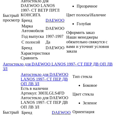
Автостекло для
DAEWOO LANOS
Прозрачное
1997- СТ ВЕТР ПРГЛ
КОНСИГА
Цвет полосы\Наличие
Быстрый
просмотр
Бренд
DAEWOO
Голубая
Марка
DAEWOO
Автомобиля
Оформить заказ
Год выпуска
1997-1997
Наши менеджеры
обязательно свяжутся с
С полосой
Да
вами и уточнят условия
Бренд
DAEWOO
заказа
Характеристики
Сравнить
Автостекло для DAEWOO LANOS 1997- СТ ПЕР ДВ ОП ЛВ
ЗЛ
Автостекло для DAEWOO
Тип стекла
LANOS 1997- СТ ПЕР ДВ
ОП ЛВ ЗЛ
Боковое
Есть в наличии
Артикул: 3003LGLS4FD
Цвет стекла
Автостекло для DAEWOO
LANOS 1997- СТ ПЕР ДВ
Зеленое
ОП ЛВ ЗЛ
Ориентация
Быстрый
Бренд
DAEWOO