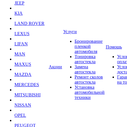
JEEP
KIA
LAND ROVER
Услуги
LEXUS
Бронирование
LIFAN
пленкой
Помощь
автомобиля
MAN
Тонировка
Усло
автостекла
опла
MAXUS
Акции
Замена
Усло
автостекла
дост
MAZDA
Ремонт сколов
Гара
автостекла
на т
MERCEDES
Установка
автомобильной
MITSUBISHI
техники
NISSAN
OPEL
PEUGEOT