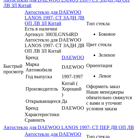
ЛВ ЗЛ Китай
Автостекло для DAEWOO
LANOS 1997- СТ ЗАДН ДВ
ОП ЛВ ЗЛ Китай
Тип стекла
Есть в наличии
Боковое
Артикул: 3003LGNS4RD
Автостекло для DAEWOO
Цвет стекла
LANOS 1997- СТ ЗАДН ДВ
ОП ЛВ ЗЛ Китай
Зеленое
Бренд
DAEWOO
Марка
Ориентация
Быстрый
DAEWOO
Автомобиля
просмотр
Левое
Год выпуска
1997-1997
Китай (
Оформить заказ
Производитель
Хороший
Наши менеджеры
)
обязательно свяжутся
Открывающееся
Да
с вами и уточнят
Бренд
DAEWOO
условия заказа
Характеристики
Сравнить
Автостекло для DAEWOO LANOS 1997- СТ ПЕР ДВ ОП ЛВ
Автостекло для DAEWOO
Тип стекла