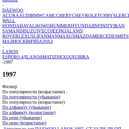
-
DAEWOO
ACURA
AUDI
BMW
CAMC
CHERY
CHEVROLET
CHRYSLER
C
WALL
HONDA
HAVAL
HOWO
HUMMER
HYUNDAI
INFINITY
IRAN
SAMAND
ISUZU
IVECO
JEEP
KIA
LAND
ROVER
LEXUS
LIFAN
MAN
MAXUS
MAZDA
MERCEDES
MITS
МАЗ
МОСКВИЧ
ПАЗ
УАЗ
-
LANOS
ESPERO 4Д
LANOS
MATIZ
NEXIA
NUBIRA
-
1997
1997
Фильтр
По популярности (возрастание)
По популярности (убывание)
По популярности (возрастание)
По алфавиту (убывание)
По алфавиту (возрастание)
По цене (убывание)
По цене (возрастание)
Автостекло для DAEWOO LANOS 1997- СТ ЗАДН ДВ ОП