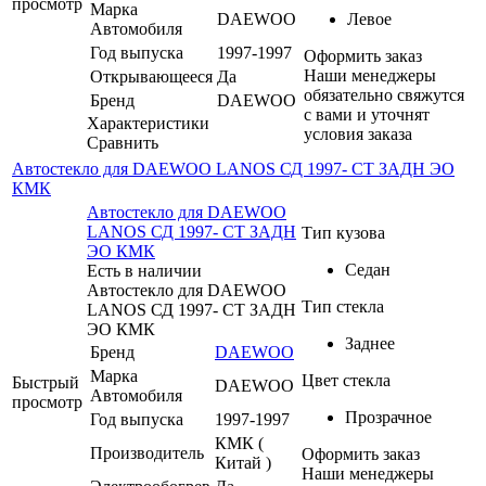
просмотр
Марка
DAEWOO
Левое
Автомобиля
Год выпуска
1997-1997
Оформить заказ
Наши менеджеры
Открывающееся
Да
обязательно свяжутся
Бренд
DAEWOO
с вами и уточнят
Характеристики
условия заказа
Сравнить
Автостекло для DAEWOO LANOS СД 1997- СТ ЗАДН ЭО
КМК
Автостекло для DAEWOO
LANOS СД 1997- СТ ЗАДН
Тип кузова
ЭО КМК
Седан
Есть в наличии
Автостекло для DAEWOO
Тип стекла
LANOS СД 1997- СТ ЗАДН
ЭО КМК
Заднее
Бренд
DAEWOO
Марка
Цвет стекла
Быстрый
DAEWOO
Автомобиля
просмотр
Прозрачное
Год выпуска
1997-1997
КМК (
Производитель
Оформить заказ
Китай )
Наши менеджеры