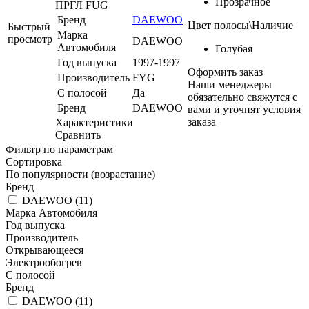
Прозрачное
ПРГЛ FUG
Бренд
DAEWOO
Цвет полосы\Наличие
Быстрый
Марка
просмотр
DAEWOO
Автомобиля
Голубая
Год выпуска
1997-1997
Оформить заказ
Производитель
FYG
Наши менеджеры
С полосой
Да
обязательно свяжутся с
Бренд
DAEWOO
вами и уточнят условия
заказа
Характеристики
Сравнить
Фильтр по параметрам
Сортировка
По популярности (возрастание)
Бренд
DAEWOO (
11
)
Марка Автомобиля
Год выпуска
Производитель
Открывающееся
Электрообогрев
С полосой
Бренд
DAEWOO (
11
)