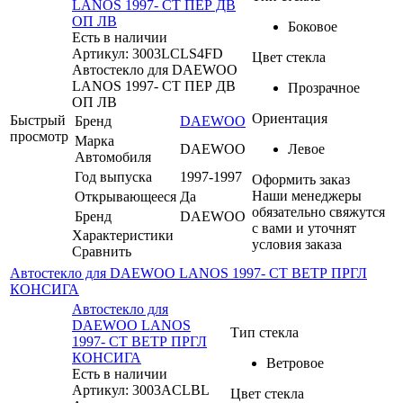
LANOS 1997- СТ ПЕР ДВ
ОП ЛВ
Боковое
Есть в наличии
Артикул: 3003LCLS4FD
Цвет стекла
Автостекло для DAEWOO
LANOS 1997- СТ ПЕР ДВ
Прозрачное
ОП ЛВ
Ориентация
Быстрый
Бренд
DAEWOO
просмотр
Марка
DAEWOO
Левое
Автомобиля
Год выпуска
1997-1997
Оформить заказ
Наши менеджеры
Открывающееся
Да
обязательно свяжутся
Бренд
DAEWOO
с вами и уточнят
Характеристики
условия заказа
Сравнить
Автостекло для DAEWOO LANOS 1997- СТ ВЕТР ПРГЛ
КОНСИГА
Автостекло для
DAEWOO LANOS
Тип стекла
1997- СТ ВЕТР ПРГЛ
КОНСИГА
Ветровое
Есть в наличии
Артикул: 3003ACLBL
Цвет стекла