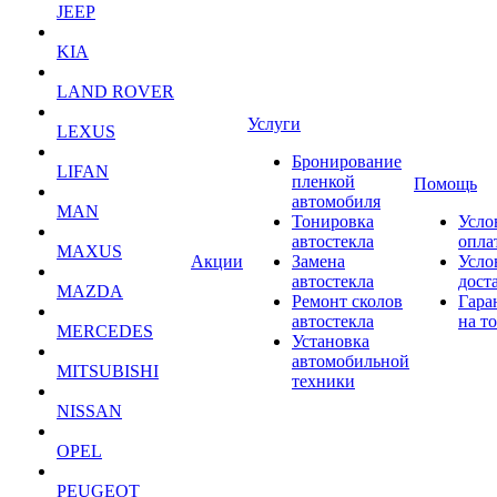
JEEP
KIA
LAND ROVER
Услуги
LEXUS
Бронирование
LIFAN
пленкой
Помощь
автомобиля
MAN
Тонировка
Усло
автостекла
опла
MAXUS
Акции
Замена
Усло
автостекла
дост
MAZDA
Ремонт сколов
Гара
автостекла
на т
MERCEDES
Установка
автомобильной
MITSUBISHI
техники
NISSAN
OPEL
PEUGEOT