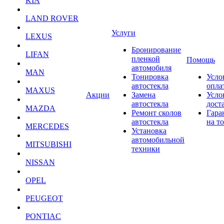
KIA
LAND ROVER
Услуги
LEXUS
Бронирование
LIFAN
пленкой
Помощь
автомобиля
MAN
Тонировка
Усло
автостекла
опла
MAXUS
Акции
Замена
Усло
автостекла
дост
MAZDA
Ремонт сколов
Гара
автостекла
на т
MERCEDES
Установка
автомобильной
MITSUBISHI
техники
NISSAN
OPEL
PEUGEOT
PONTIAC