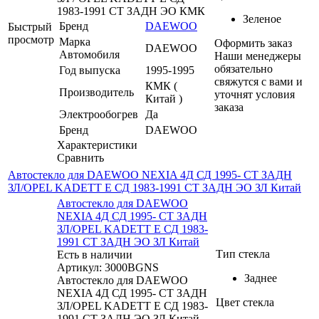
1983-1991 СТ ЗАДН ЭО КМК
Зеленое
Бренд
DAEWOO
Быстрый
просмотр
Марка
Оформить заказ
DAEWOO
Автомобиля
Наши менеджеры
обязательно
Год выпуска
1995-1995
свяжутся с вами и
КМК (
Производитель
уточнят условия
Китай )
заказа
Электрообогрев
Да
Бренд
DAEWOO
Характеристики
Сравнить
Автостекло для DAEWOO NEXIA 4Д СД 1995- СТ ЗАДН
ЗЛ/OPEL KADETT E СД 1983-1991 СТ ЗАДН ЭО ЗЛ Китай
Автостекло для DAEWOO
NEXIA 4Д СД 1995- СТ ЗАДН
ЗЛ/OPEL KADETT E СД 1983-
1991 СТ ЗАДН ЭО ЗЛ Китай
Тип стекла
Есть в наличии
Артикул: 3000BGNS
Заднее
Автостекло для DAEWOO
NEXIA 4Д СД 1995- СТ ЗАДН
Цвет стекла
ЗЛ/OPEL KADETT E СД 1983-
1991 СТ ЗАДН ЭО ЗЛ Китай