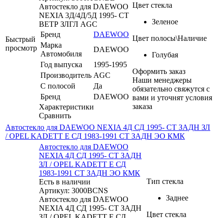
Цвет стекла
Автостекло для DAEWOO
NEXIA 3Д/4Д/5Д 1995- СТ
Зеленое
ВЕТР ЗЛГЛ AGC
Бренд
DAEWOO
Цвет полосы\Наличие
Быстрый
Марка
просмотр
DAEWOO
Автомобиля
Голубая
Год выпуска
1995-1995
Оформить заказ
Производитель
AGC
Наши менеджеры
С полосой
Да
обязательно свяжутся с
Бренд
DAEWOO
вами и уточнят условия
заказа
Характеристики
Сравнить
Автостекло для DAEWOO NEXIA 4Д СД 1995- СТ ЗАДН ЗЛ
/ OPEL KADETT E СД 1983-1991 СТ ЗАДН ЭО КМК
Автостекло для DAEWOO
NEXIA 4Д СД 1995- СТ ЗАДН
ЗЛ / OPEL KADETT E СД
1983-1991 СТ ЗАДН ЭО КМК
Тип стекла
Есть в наличии
Артикул: 3000BCNS
Заднее
Автостекло для DAEWOO
NEXIA 4Д СД 1995- СТ ЗАДН
Цвет стекла
ЗЛ / OPEL KADETT E СД