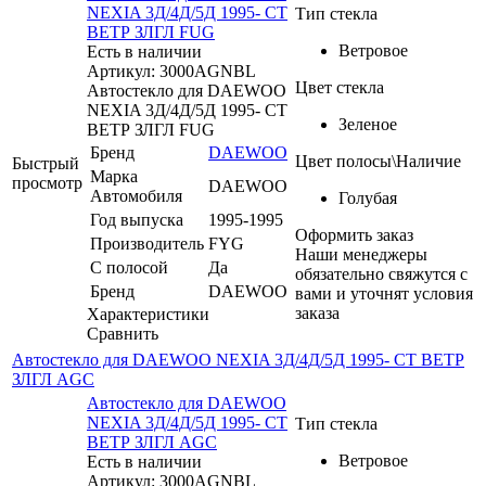
NEXIA 3Д/4Д/5Д 1995- СТ
Тип стекла
ВЕТР ЗЛГЛ FUG
Ветровое
Есть в наличии
Артикул: 3000AGNBL
Цвет стекла
Автостекло для DAEWOO
NEXIA 3Д/4Д/5Д 1995- СТ
Зеленое
ВЕТР ЗЛГЛ FUG
Бренд
DAEWOO
Цвет полосы\Наличие
Быстрый
Марка
просмотр
DAEWOO
Автомобиля
Голубая
Год выпуска
1995-1995
Оформить заказ
Производитель
FYG
Наши менеджеры
С полосой
Да
обязательно свяжутся с
Бренд
DAEWOO
вами и уточнят условия
заказа
Характеристики
Сравнить
Автостекло для DAEWOO NEXIA 3Д/4Д/5Д 1995- СТ ВЕТР
ЗЛГЛ AGC
Автостекло для DAEWOO
NEXIA 3Д/4Д/5Д 1995- СТ
Тип стекла
ВЕТР ЗЛГЛ AGC
Ветровое
Есть в наличии
Артикул: 3000AGNBL