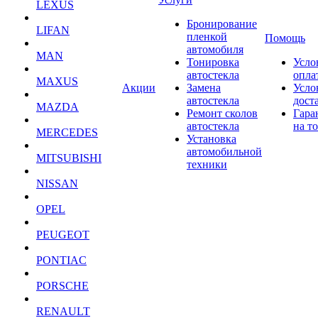
LEXUS
Бронирование
LIFAN
пленкой
Помощь
автомобиля
MAN
Тонировка
Усло
автостекла
опла
MAXUS
Акции
Замена
Усло
автостекла
дост
MAZDA
Ремонт сколов
Гара
автостекла
на т
MERCEDES
Установка
автомобильной
MITSUBISHI
техники
NISSAN
OPEL
PEUGEOT
PONTIAC
PORSCHE
RENAULT