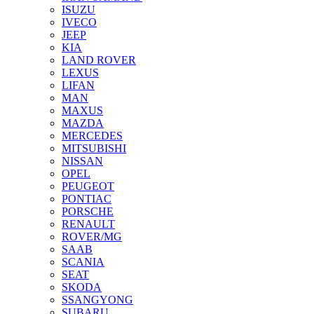
ISUZU
IVECO
JEEP
KIA
LAND ROVER
LEXUS
LIFAN
MAN
MAXUS
MAZDA
MERCEDES
MITSUBISHI
NISSAN
OPEL
PEUGEOT
PONTIAC
PORSCHE
RENAULT
ROVER/MG
SAAB
SCANIA
SEAT
SKODA
SSANGYONG
SUBARU