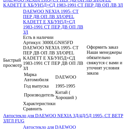
KADETT E ХБ/УН5Д+СД 1983-1991 СТ ПЕР ДВ ОП ЛВ ЗЛ
DAEWOO NEXIA 1995- СТ
ПЕР ДВ ОП ЛВ ЗЛ/OPEL
KADETT E ХБ/УН5Д+СД
1983-1991 СТ ПЕР ДВ ОП ЛВ
ЗЛ
Есть в наличии
Артикул: 3000LGNH5FD
Оформить заказ
DAEWOO NEXIA 1995- СТ
Наши менеджеры
ПЕР ДВ ОП ЛВ ЗЛ/OPEL
обязательно
KADETT E ХБ/УН5Д+СД
Быстрый
свяжутся с вами и
1983-1991 СТ ПЕР ДВ ОП ЛВ
просмотр
уточнят условия
ЗЛ
заказа
Марка
DAEWOO
Автомобиля
Год выпуска
1995-1995
Китай (
Производитель
Хороший )
Характеристики
Сравнить
Автостекло для DAEWOO NEXIA 3Д/4Д/5Д 1995- СТ ВЕТР
ЗЛГЛ FUG
Автостекло для DAEWOO