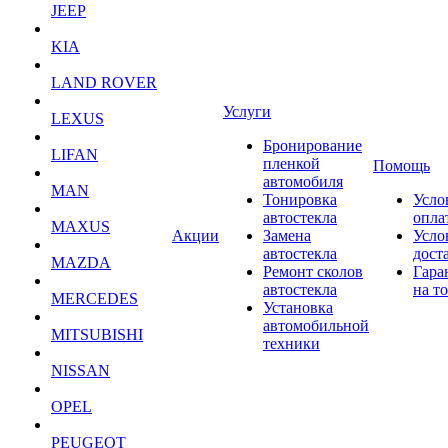
JEEP
KIA
LAND ROVER
Услуги
LEXUS
Бронирование
LIFAN
пленкой
Помощь
автомобиля
MAN
Тонировка
Усло
автостекла
опла
MAXUS
Акции
Замена
Усло
автостекла
дост
MAZDA
Ремонт сколов
Гара
автостекла
на т
MERCEDES
Установка
автомобильной
MITSUBISHI
техники
NISSAN
OPEL
PEUGEOT