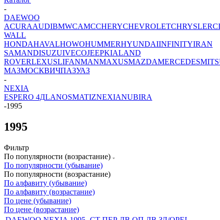
-
DAEWOO
ACURA
AUDI
BMW
CAMC
CHERY
CHEVROLET
CHRYSLER
C
WALL
HONDA
HAVAL
HOWO
HUMMER
HYUNDAI
INFINITY
IRAN
SAMAND
ISUZU
IVECO
JEEP
KIA
LAND
ROVER
LEXUS
LIFAN
MAN
MAXUS
MAZDA
MERCEDES
MITS
МАЗ
МОСКВИЧ
ПАЗ
УАЗ
-
NEXIA
ESPERO 4Д
LANOS
MATIZ
NEXIA
NUBIRA
-
1995
1995
Фильтр
По популярности (возрастание)
По популярности (убывание)
По популярности (возрастание)
По алфавиту (убывание)
По алфавиту (возрастание)
По цене (убывание)
По цене (возрастание)
DAEWOO NEXIA 1995- СТ ПЕР ДВ ОП ЛВ ЗЛ/OPEL