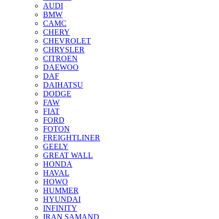
AUDI
BMW
CAMC
CHERY
CHEVROLET
CHRYSLER
CITROEN
DAEWOO
DAF
DAIHATSU
DODGE
FAW
FIAT
FORD
FOTON
FREIGHTLINER
GEELY
GREAT WALL
HONDA
HAVAL
HOWO
HUMMER
HYUNDAI
INFINITY
IRAN SAMAND