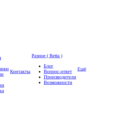
Разное ( Betta )
и
Блог
ники
Ещё
Контакты
Вопрос-ответ
ии
Производители
Возможности
ии
ка