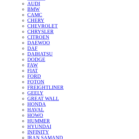
AUDI
BMW
CAMC
CHERY
CHEVROLET
CHRYSLER
CITROEN
DAEWOO
DAF
DAIHATSU
DODGE
FAW
FIAT
FORD
FOTON
FREIGHTLINER
GEELY
GREAT WALL
HONDA
HAVAL
HOWO
HUMMER
HYUNDAI
INFINITY
IRAN SAMAND