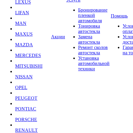
LEXUS
Бронирование
LIFAN
пленкой
Помощь
автомобиля
MAN
Тонировка
Усло
автостекла
опла
MAXUS
Акции
Замена
Усло
автостекла
дост
MAZDA
Ремонт сколов
Гара
автостекла
на т
MERCEDES
Установка
автомобильной
MITSUBISHI
техники
NISSAN
OPEL
PEUGEOT
PONTIAC
PORSCHE
RENAULT