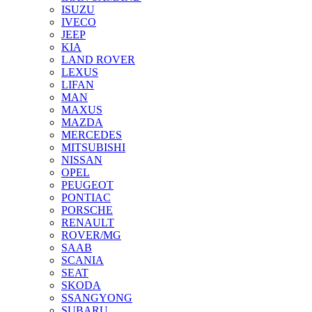
ISUZU
IVECO
JEEP
KIA
LAND ROVER
LEXUS
LIFAN
MAN
MAXUS
MAZDA
MERCEDES
MITSUBISHI
NISSAN
OPEL
PEUGEOT
PONTIAC
PORSCHE
RENAULT
ROVER/MG
SAAB
SCANIA
SEAT
SKODA
SSANGYONG
SUBARU