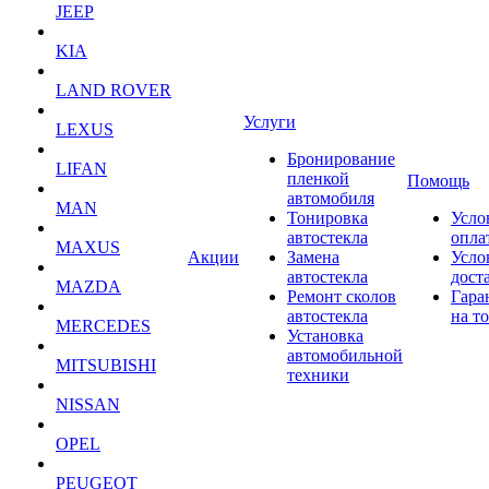
JEEP
KIA
LAND ROVER
Услуги
LEXUS
Бронирование
LIFAN
пленкой
Помощь
автомобиля
MAN
Тонировка
Усло
автостекла
опла
MAXUS
Акции
Замена
Усло
автостекла
дост
MAZDA
Ремонт сколов
Гара
автостекла
на т
MERCEDES
Установка
автомобильной
MITSUBISHI
техники
NISSAN
OPEL
PEUGEOT