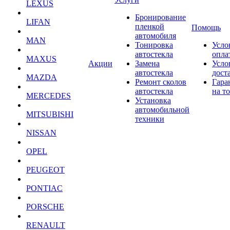
LEXUS
Бронирование
LIFAN
пленкой
Помощь
автомобиля
MAN
Тонировка
Усло
автостекла
опла
MAXUS
Акции
Замена
Усло
автостекла
дост
MAZDA
Ремонт сколов
Гара
автостекла
на т
MERCEDES
Установка
автомобильной
MITSUBISHI
техники
NISSAN
OPEL
PEUGEOT
PONTIAC
PORSCHE
RENAULT