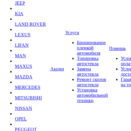
JEEP
KIA
LAND ROVER
Услуги
LEXUS
Бронирование
LIFAN
пленкой
Помощь
автомобиля
MAN
Тонировка
Усло
автостекла
опла
MAXUS
Акции
Замена
Усло
автостекла
дост
MAZDA
Ремонт сколов
Гара
автостекла
на т
MERCEDES
Установка
автомобильной
MITSUBISHI
техники
NISSAN
OPEL
PEUGEOT