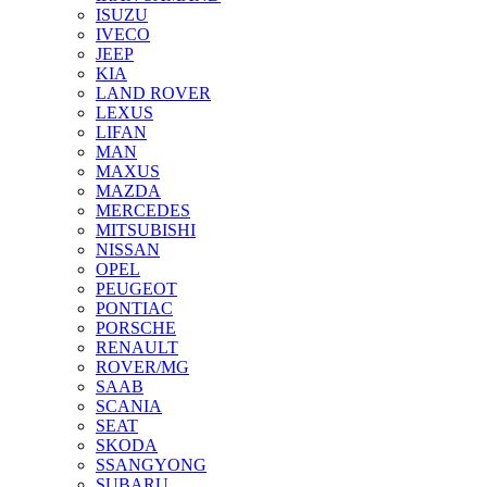
ISUZU
IVECO
JEEP
KIA
LAND ROVER
LEXUS
LIFAN
MAN
MAXUS
MAZDA
MERCEDES
MITSUBISHI
NISSAN
OPEL
PEUGEOT
PONTIAC
PORSCHE
RENAULT
ROVER/MG
SAAB
SCANIA
SEAT
SKODA
SSANGYONG
SUBARU