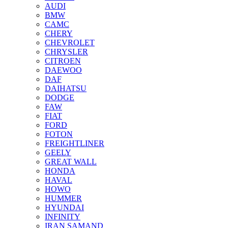
AUDI
BMW
CAMC
CHERY
CHEVROLET
CHRYSLER
CITROEN
DAEWOO
DAF
DAIHATSU
DODGE
FAW
FIAT
FORD
FOTON
FREIGHTLINER
GEELY
GREAT WALL
HONDA
HAVAL
HOWO
HUMMER
HYUNDAI
INFINITY
IRAN SAMAND