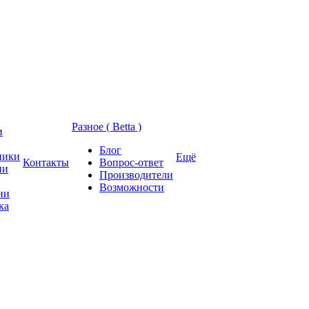
Разное ( Betta )
и
Блог
ники
Ещё
Контакты
Вопрос-ответ
ии
Производители
Возможности
ии
ка