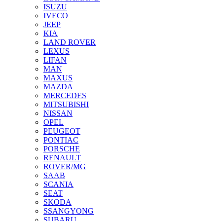
ISUZU
IVECO
JEEP
KIA
LAND ROVER
LEXUS
LIFAN
MAN
MAXUS
MAZDA
MERCEDES
MITSUBISHI
NISSAN
OPEL
PEUGEOT
PONTIAC
PORSCHE
RENAULT
ROVER/MG
SAAB
SCANIA
SEAT
SKODA
SSANGYONG
SUBARU