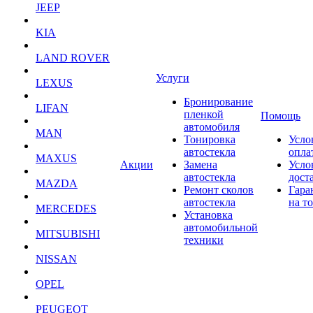
JEEP
KIA
LAND ROVER
Услуги
LEXUS
Бронирование
LIFAN
пленкой
Помощь
автомобиля
MAN
Тонировка
Усло
автостекла
опла
MAXUS
Акции
Замена
Усло
автостекла
дост
MAZDA
Ремонт сколов
Гара
автостекла
на т
MERCEDES
Установка
автомобильной
MITSUBISHI
техники
NISSAN
OPEL
PEUGEOT