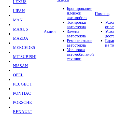
LEXUS
Бронирование
LIFAN
пленкой
Помощь
автомобиля
MAN
Тонировка
Усло
автостекла
опла
MAXUS
Акции
Замена
Усло
автостекла
дост
MAZDA
Ремонт сколов
Гара
автостекла
на т
MERCEDES
Установка
автомобильной
MITSUBISHI
техники
NISSAN
OPEL
PEUGEOT
PONTIAC
PORSCHE
RENAULT