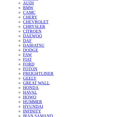
AUDI
BMW
CAMC
CHERY
CHEVROLET
CHRYSLER
CITROEN
DAEWOO
DAF
DAIHATSU
DODGE
FAW
FIAT
FORD
FOTON
FREIGHTLINER
GEELY
GREAT WALL
HONDA
HAVAL
HOWO
HUMMER
HYUNDAI
INFINITY
IRAN SAMAND