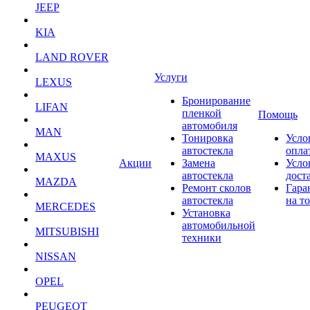
JEEP
KIA
LAND ROVER
Услуги
LEXUS
Бронирование
LIFAN
пленкой
Помощь
автомобиля
MAN
Тонировка
Усло
автостекла
опла
MAXUS
Акции
Замена
Усло
автостекла
дост
MAZDA
Ремонт сколов
Гара
автостекла
на т
MERCEDES
Установка
автомобильной
MITSUBISHI
техники
NISSAN
OPEL
PEUGEOT