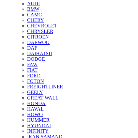
AUDI
BMW
CAMC
CHERY
CHEVROLET
CHRYSLER
CITROEN
DAEWOO
DAF
DAIHATSU
DODGE
FAW
FIAT
FORD
FOTON
FREIGHTLINER
GEELY
GREAT WALL
HONDA
HAVAL
HOWO
HUMMER
HYUNDAI
INFINITY
IRAN SAMAND