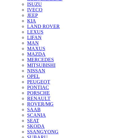
ISUZU
IVECO
JEEP
KIA
LAND ROVER
LEXUS
LIFAN
MAN
MAXUS
MAZDA
MERCEDES
MITSUBISHI
NISSAN
OPEL
PEUGEOT
PONTIAC
PORSCHE
RENAULT
ROVER/MG
SAAB
SCANIA
SEAT
SKODA
SSANGYONG
SUBARU