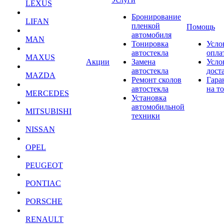
LEXUS
Бронирование
LIFAN
пленкой
Помощь
автомобиля
MAN
Тонировка
Усло
автостекла
опла
MAXUS
Акции
Замена
Усло
автостекла
дост
MAZDA
Ремонт сколов
Гара
автостекла
на т
MERCEDES
Установка
автомобильной
MITSUBISHI
техники
NISSAN
OPEL
PEUGEOT
PONTIAC
PORSCHE
RENAULT