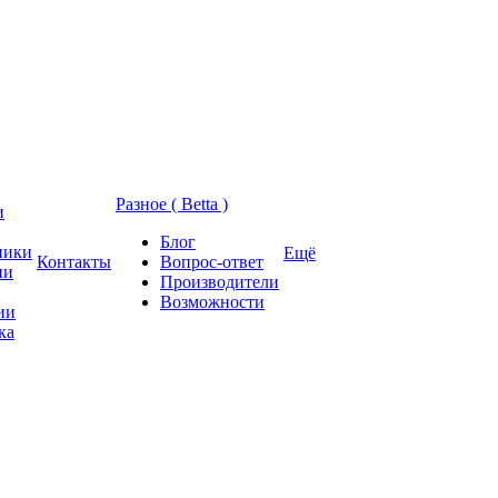
Разное ( Betta )
и
Блог
ники
Ещё
Контакты
Вопрос-ответ
ии
Производители
Возможности
ии
ка