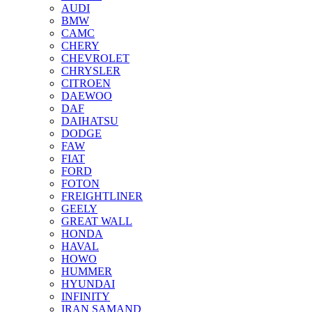
AUDI
BMW
CAMC
CHERY
CHEVROLET
CHRYSLER
CITROEN
DAEWOO
DAF
DAIHATSU
DODGE
FAW
FIAT
FORD
FOTON
FREIGHTLINER
GEELY
GREAT WALL
HONDA
HAVAL
HOWO
HUMMER
HYUNDAI
INFINITY
IRAN SAMAND