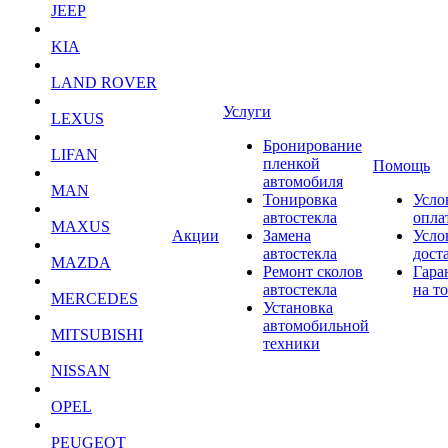
JEEP
KIA
LAND ROVER
Услуги
LEXUS
Бронирование
LIFAN
пленкой
Помощь
автомобиля
MAN
Тонировка
Усло
автостекла
опла
MAXUS
Акции
Замена
Усло
автостекла
дост
MAZDA
Ремонт сколов
Гара
автостекла
на т
MERCEDES
Установка
автомобильной
MITSUBISHI
техники
NISSAN
OPEL
PEUGEOT