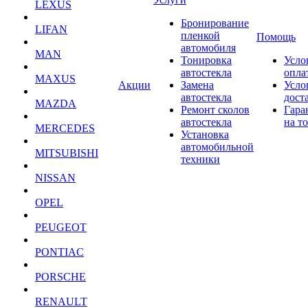
LEXUS
Бронирование
LIFAN
пленкой
Помощь
автомобиля
MAN
Тонировка
Усло
автостекла
опла
MAXUS
Акции
Замена
Усло
автостекла
дост
MAZDA
Ремонт сколов
Гара
автостекла
на т
MERCEDES
Установка
автомобильной
MITSUBISHI
техники
NISSAN
OPEL
PEUGEOT
PONTIAC
PORSCHE
RENAULT