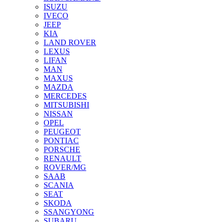
ISUZU
IVECO
JEEP
KIA
LAND ROVER
LEXUS
LIFAN
MAN
MAXUS
MAZDA
MERCEDES
MITSUBISHI
NISSAN
OPEL
PEUGEOT
PONTIAC
PORSCHE
RENAULT
ROVER/MG
SAAB
SCANIA
SEAT
SKODA
SSANGYONG
SUBARU