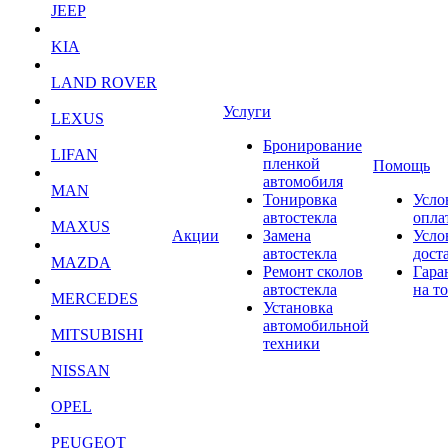
JEEP
KIA
LAND ROVER
Услуги
LEXUS
Бронирование
LIFAN
пленкой
Помощь
автомобиля
MAN
Тонировка
Усло
автостекла
опла
MAXUS
Акции
Замена
Усло
автостекла
дост
MAZDA
Ремонт сколов
Гара
автостекла
на т
MERCEDES
Установка
автомобильной
MITSUBISHI
техники
NISSAN
OPEL
PEUGEOT