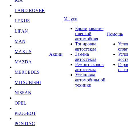
KIA
LAND ROVER
Услуги
LEXUS
Бронирование
LIFAN
пленкой
Помощь
автомобиля
MAN
Тонировка
Усло
автостекла
опла
MAXUS
Акции
Замена
Усло
автостекла
дост
MAZDA
Ремонт сколов
Гара
автостекла
на т
MERCEDES
Установка
автомобильной
MITSUBISHI
техники
NISSAN
OPEL
PEUGEOT
PONTIAC