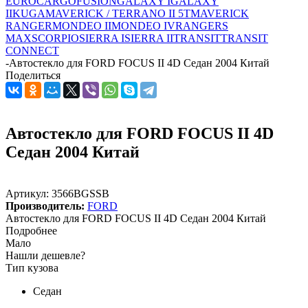
EUROCARGO
FUSION
GALAXY I
GALAXY
II
KUGA
MAVERICK / TERRANO II 5T
MAVERICK
RANGER
MONDEO II
MONDEO IV
RANGER
S
MAX
SCORPIO
SIERRA I
SIERRA II
TRANSIT
TRANSIT
CONNECT
-
Автостекло для FORD FOCUS II 4D Седан 2004 Китай
Поделиться
Автостекло для FORD FOCUS II 4D
Седан 2004 Китай
Артикул:
3566BGSSB
Производитель:
FORD
Автостекло для FORD FOCUS II 4D Седан 2004 Китай
Подробнее
Мало
Нашли дешевле?
Тип кузова
Седан