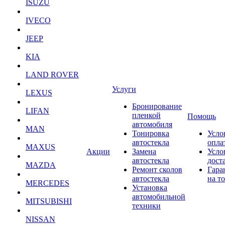
ISUZU
IVECO
JEEP
KIA
LAND ROVER
Услуги
LEXUS
Бронирование
LIFAN
пленкой
Помощь
автомобиля
MAN
Тонировка
Усло
автостекла
опла
MAXUS
Акции
Замена
Усло
автостекла
дост
MAZDA
Ремонт сколов
Гара
автостекла
на т
MERCEDES
Установка
автомобильной
MITSUBISHI
техники
NISSAN