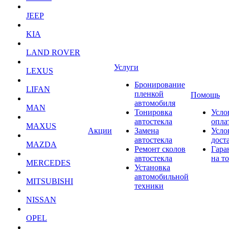
JEEP
KIA
LAND ROVER
Услуги
LEXUS
Бронирование
LIFAN
пленкой
Помощь
автомобиля
MAN
Тонировка
Усло
автостекла
опла
MAXUS
Акции
Замена
Усло
автостекла
дост
MAZDA
Ремонт сколов
Гара
автостекла
на т
MERCEDES
Установка
автомобильной
MITSUBISHI
техники
NISSAN
OPEL