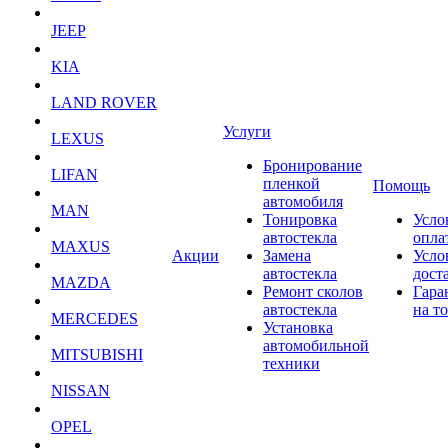
JEEP
KIA
LAND ROVER
Услуги
LEXUS
Бронирование
LIFAN
пленкой
Помощь
автомобиля
MAN
Тонировка
Усло
автостекла
опла
MAXUS
Акции
Замена
Усло
автостекла
дост
MAZDA
Ремонт сколов
Гара
автостекла
на т
MERCEDES
Установка
автомобильной
MITSUBISHI
техники
NISSAN
OPEL