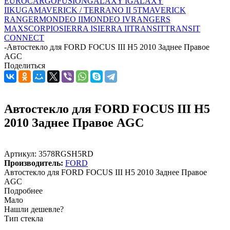
EUROCARGO
FUSION
GALAXY I
GALAXY
II
KUGA
MAVERICK / TERRANO II 5T
MAVERICK
RANGER
MONDEO II
MONDEO IV
RANGER
S
MAX
SCORPIO
SIERRA I
SIERRA II
TRANSIT
TRANSIT
CONNECT
-
Автостекло для FORD FOCUS III H5 2010 Заднее Правое
AGC
Поделиться
Автостекло для FORD FOCUS III H5
2010 Заднее Правое AGC
Артикул:
3578RGSH5RD
Производитель:
FORD
Автостекло для FORD FOCUS III H5 2010 Заднее Правое
AGC
Подробнее
Мало
Нашли дешевле?
Тип стекла