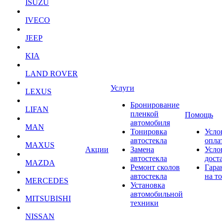
ISUZU
IVECO
JEEP
KIA
LAND ROVER
Услуги
LEXUS
Бронирование
LIFAN
пленкой
Помощь
автомобиля
MAN
Тонировка
Усло
автостекла
опла
MAXUS
Акции
Замена
Усло
автостекла
дост
MAZDA
Ремонт сколов
Гара
автостекла
на т
MERCEDES
Установка
автомобильной
MITSUBISHI
техники
NISSAN