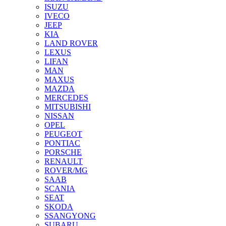
ISUZU
IVECO
JEEP
KIA
LAND ROVER
LEXUS
LIFAN
MAN
MAXUS
MAZDA
MERCEDES
MITSUBISHI
NISSAN
OPEL
PEUGEOT
PONTIAC
PORSCHE
RENAULT
ROVER/MG
SAAB
SCANIA
SEAT
SKODA
SSANGYONG
SUBARU