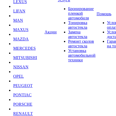
LEXUS
Бронирование
LIFAN
пленкой
Помощь
автомобиля
MAN
Тонировка
Усло
автостекла
опла
MAXUS
Акции
Замена
Усло
автостекла
дост
MAZDA
Ремонт сколов
Гара
автостекла
на т
MERCEDES
Установка
автомобильной
MITSUBISHI
техники
NISSAN
OPEL
PEUGEOT
PONTIAC
PORSCHE
RENAULT