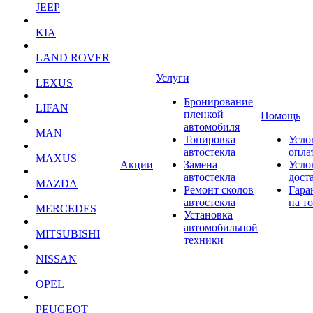
JEEP
KIA
LAND ROVER
Услуги
LEXUS
Бронирование
LIFAN
пленкой
Помощь
автомобиля
MAN
Тонировка
Усло
автостекла
опла
MAXUS
Акции
Замена
Усло
автостекла
дост
MAZDA
Ремонт сколов
Гара
автостекла
на т
MERCEDES
Установка
автомобильной
MITSUBISHI
техники
NISSAN
OPEL
PEUGEOT