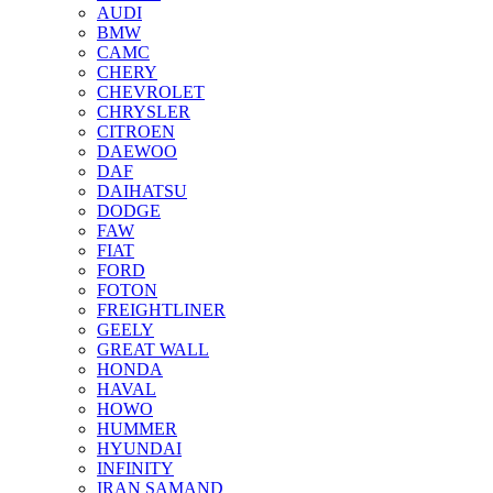
AUDI
BMW
CAMC
CHERY
CHEVROLET
CHRYSLER
CITROEN
DAEWOO
DAF
DAIHATSU
DODGE
FAW
FIAT
FORD
FOTON
FREIGHTLINER
GEELY
GREAT WALL
HONDA
HAVAL
HOWO
HUMMER
HYUNDAI
INFINITY
IRAN SAMAND