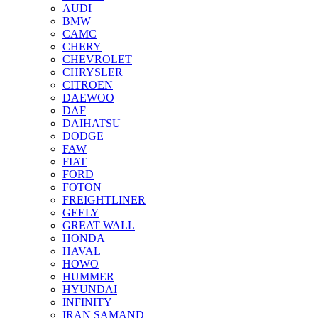
AUDI
BMW
CAMC
CHERY
CHEVROLET
CHRYSLER
CITROEN
DAEWOO
DAF
DAIHATSU
DODGE
FAW
FIAT
FORD
FOTON
FREIGHTLINER
GEELY
GREAT WALL
HONDA
HAVAL
HOWO
HUMMER
HYUNDAI
INFINITY
IRAN SAMAND