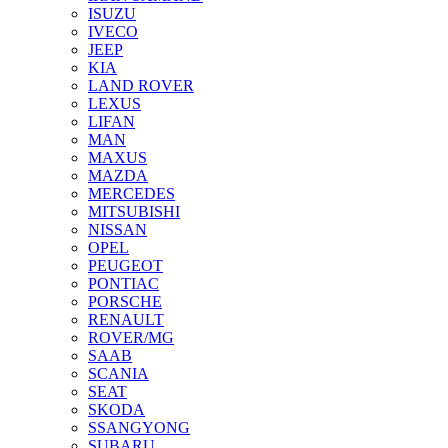
ISUZU
IVECO
JEEP
KIA
LAND ROVER
LEXUS
LIFAN
MAN
MAXUS
MAZDA
MERCEDES
MITSUBISHI
NISSAN
OPEL
PEUGEOT
PONTIAC
PORSCHE
RENAULT
ROVER/MG
SAAB
SCANIA
SEAT
SKODA
SSANGYONG
SUBARU