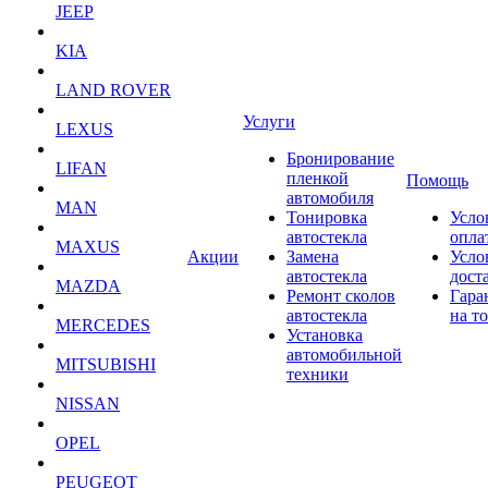
JEEP
KIA
LAND ROVER
Услуги
LEXUS
Бронирование
LIFAN
пленкой
Помощь
автомобиля
MAN
Тонировка
Усло
автостекла
опла
MAXUS
Акции
Замена
Усло
автостекла
дост
MAZDA
Ремонт сколов
Гара
автостекла
на т
MERCEDES
Установка
автомобильной
MITSUBISHI
техники
NISSAN
OPEL
PEUGEOT