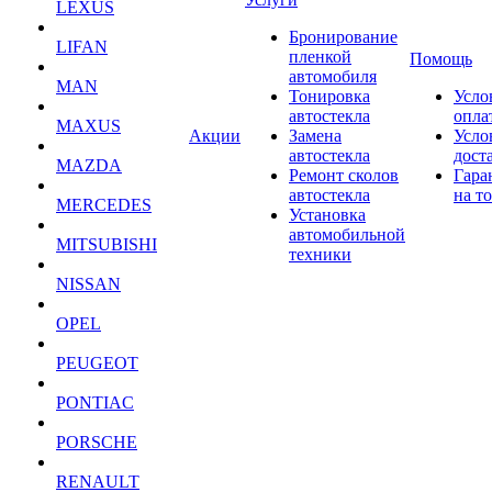
LEXUS
Бронирование
LIFAN
пленкой
Помощь
автомобиля
MAN
Тонировка
Усло
автостекла
опла
MAXUS
Акции
Замена
Усло
автостекла
дост
MAZDA
Ремонт сколов
Гара
автостекла
на т
MERCEDES
Установка
автомобильной
MITSUBISHI
техники
NISSAN
OPEL
PEUGEOT
PONTIAC
PORSCHE
RENAULT