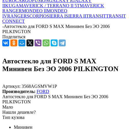
EUROCARGO
FUSION
GALAXY I
GALAXY
II
KUGA
MAVERICK / TERRANO II 5T
MAVERICK
RANGER
MONDEO II
MONDEO
IV
RANGER
SCORPIO
SIERRA I
SIERRA II
TRANSIT
TRANSIT
CONNECT
-
Автостекло для FORD S MAX Минивен Без ЭО 2006
PILKINGTON
Поделиться
Автостекло для FORD S MAX
Минивен Без ЭО 2006 PILKINGTON
Артикул:
3568AGSMVW1P
Производитель:
FORD
Автостекло для FORD S MAX Минивен Без ЭО 2006
PILKINGTON
Мало
Нашли дешевле?
Тип кузова
Минивен