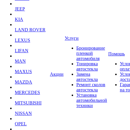
JEEP
KIA
LAND ROVER
Услуги
LEXUS
Бронирование
LIFAN
пленкой
Помощь
автомобиля
MAN
Тонировка
Усло
автостекла
опла
MAXUS
Акции
Замена
Усло
автостекла
дост
MAZDA
Ремонт сколов
Гара
автостекла
на т
MERCEDES
Установка
автомобильной
MITSUBISHI
техники
NISSAN
OPEL