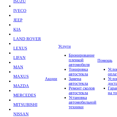
ISUZU
IVECO
JEEP
KIA
LAND ROVER
Услуги
LEXUS
Бронирование
LIFAN
пленкой
Помощь
автомобиля
MAN
Тонировка
Усло
автостекла
опла
MAXUS
Акции
Замена
Усло
автостекла
дост
MAZDA
Ремонт сколов
Гара
автостекла
на т
MERCEDES
Установка
автомобильной
MITSUBISHI
техники
NISSAN