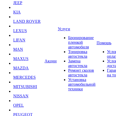
JEEP
KIA
LAND ROVER
Услуги
LEXUS
Бронирование
LIFAN
пленкой
Помощь
автомобиля
MAN
Тонировка
Усло
автостекла
опла
MAXUS
Акции
Замена
Усло
автостекла
дост
MAZDA
Ремонт сколов
Гара
автостекла
на т
MERCEDES
Установка
автомобильной
MITSUBISHI
техники
NISSAN
OPEL
PEUGEOT