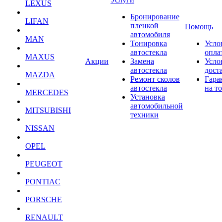
LEXUS
Бронирование
LIFAN
пленкой
Помощь
автомобиля
MAN
Тонировка
Усло
автостекла
опла
MAXUS
Акции
Замена
Усло
автостекла
дост
MAZDA
Ремонт сколов
Гара
автостекла
на т
MERCEDES
Установка
автомобильной
MITSUBISHI
техники
NISSAN
OPEL
PEUGEOT
PONTIAC
PORSCHE
RENAULT