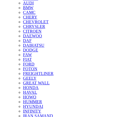
AUDI
BMW
CAMC
CHERY
CHEVROLET
CHRYSLER
CITROEN
DAEWOO
DAF
DAIHATSU
DODGE
FAW
FIAT
FORD
FOTON
FREIGHTLINER
GEELY
GREAT WALL
HONDA
HAVAL
HOWO
HUMMER
HYUNDAI
INFINITY
IRAN SAMAND