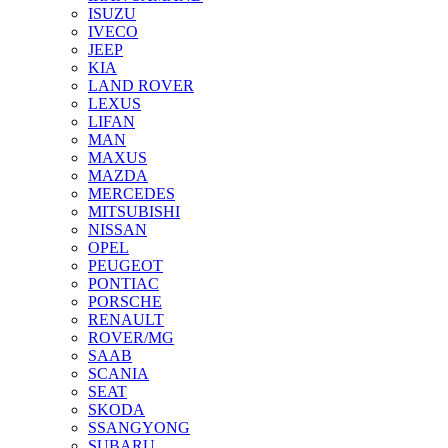
ISUZU
IVECO
JEEP
KIA
LAND ROVER
LEXUS
LIFAN
MAN
MAXUS
MAZDA
MERCEDES
MITSUBISHI
NISSAN
OPEL
PEUGEOT
PONTIAC
PORSCHE
RENAULT
ROVER/MG
SAAB
SCANIA
SEAT
SKODA
SSANGYONG
SUBARU