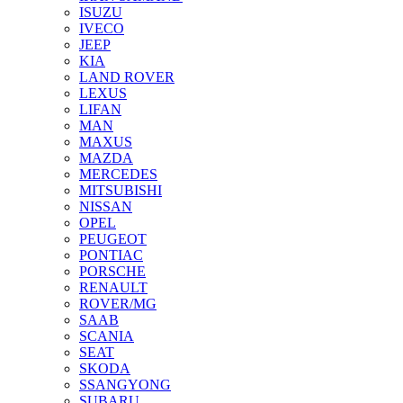
ISUZU
IVECO
JEEP
KIA
LAND ROVER
LEXUS
LIFAN
MAN
MAXUS
MAZDA
MERCEDES
MITSUBISHI
NISSAN
OPEL
PEUGEOT
PONTIAC
PORSCHE
RENAULT
ROVER/MG
SAAB
SCANIA
SEAT
SKODA
SSANGYONG
SUBARU