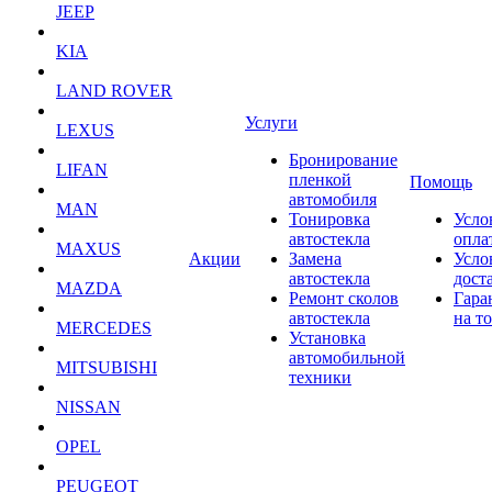
JEEP
KIA
LAND ROVER
Услуги
LEXUS
Бронирование
LIFAN
пленкой
Помощь
автомобиля
MAN
Тонировка
Усло
автостекла
опла
MAXUS
Акции
Замена
Усло
автостекла
дост
MAZDA
Ремонт сколов
Гара
автостекла
на т
MERCEDES
Установка
автомобильной
MITSUBISHI
техники
NISSAN
OPEL
PEUGEOT