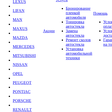
LEXUS
Бронирование
LIFAN
пленкой
Помощь
автомобиля
MAN
Тонировка
Усло
автостекла
опла
MAXUS
Акции
Замена
Усло
автостекла
дост
MAZDA
Ремонт сколов
Гара
автостекла
на т
MERCEDES
Установка
автомобильной
MITSUBISHI
техники
NISSAN
OPEL
PEUGEOT
PONTIAC
PORSCHE
RENAULT