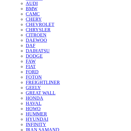
AUDI
BMW
CAMC
CHERY
CHEVROLET
CHRYSLER
CITROEN
DAEWOO
DAF
DAIHATSU
DODGE
FAW
FIAT
FORD
FOTON
FREIGHTLINER
GEELY
GREAT WALL
HONDA
HAVAL
HOWO
HUMMER
HYUNDAI
INFINITY
IRAN SAMAND