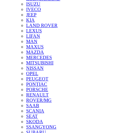
ISUZU
IVECO
JEEP
KIA
LAND ROVER
LEXUS
LIFAN
MAN
MAXUS
MAZDA
MERCEDES
MITSUBISHI
NISSAN
OPEL
PEUGEOT
PONTIAC
PORSCHE
RENAULT
ROVER/MG
SAAB
SCANIA
SEAT
SKODA
SSANGYONG
SUBARU