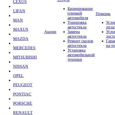
LEXUS
Бронирование
LIFAN
пленкой
Помощь
автомобиля
MAN
Тонировка
Усло
автостекла
опла
MAXUS
Акции
Замена
Усло
автостекла
дост
MAZDA
Ремонт сколов
Гара
автостекла
на т
MERCEDES
Установка
автомобильной
MITSUBISHI
техники
NISSAN
OPEL
PEUGEOT
PONTIAC
PORSCHE
RENAULT