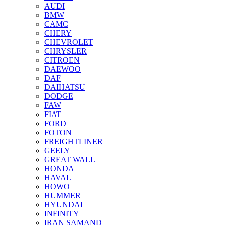
AUDI
BMW
CAMC
CHERY
CHEVROLET
CHRYSLER
CITROEN
DAEWOO
DAF
DAIHATSU
DODGE
FAW
FIAT
FORD
FOTON
FREIGHTLINER
GEELY
GREAT WALL
HONDA
HAVAL
HOWO
HUMMER
HYUNDAI
INFINITY
IRAN SAMAND