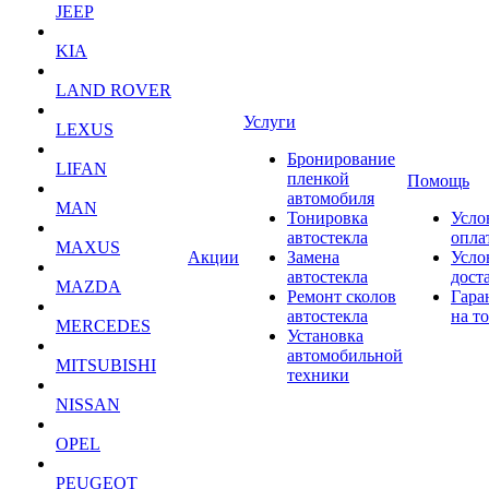
JEEP
KIA
LAND ROVER
Услуги
LEXUS
Бронирование
LIFAN
пленкой
Помощь
автомобиля
MAN
Тонировка
Усло
автостекла
опла
MAXUS
Акции
Замена
Усло
автостекла
дост
MAZDA
Ремонт сколов
Гара
автостекла
на т
MERCEDES
Установка
автомобильной
MITSUBISHI
техники
NISSAN
OPEL
PEUGEOT