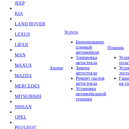
JEEP
KIA
LAND ROVER
Услуги
LEXUS
Бронирование
LIFAN
пленкой
Помощь
автомобиля
MAN
Тонировка
Усло
автостекла
опла
MAXUS
Акции
Замена
Усло
автостекла
дост
MAZDA
Ремонт сколов
Гара
автостекла
на т
MERCEDES
Установка
автомобильной
MITSUBISHI
техники
NISSAN
OPEL
PEUGEOT