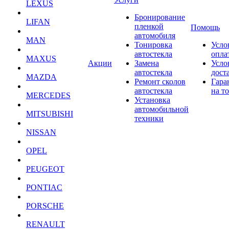
LEXUS
Бронирование
LIFAN
пленкой
Помощь
автомобиля
MAN
Тонировка
Усло
автостекла
опла
MAXUS
Акции
Замена
Усло
автостекла
дост
MAZDA
Ремонт сколов
Гара
автостекла
на т
MERCEDES
Установка
автомобильной
MITSUBISHI
техники
NISSAN
OPEL
PEUGEOT
PONTIAC
PORSCHE
RENAULT