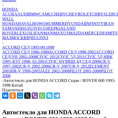
-
HONDA
ACURA
AUDI
BMW
CAMC
CHERY
CHEVROLET
CHRYSLER
C
WALL
HONDA
HAVAL
HOWO
HUMMER
HYUNDAI
INFINITY
IRAN
SAMAND
ISUZU
IVECO
JEEP
KIA
LAND
ROVER
LEXUS
LIFAN
MAN
MAXUS
MAZDA
MERCEDES
MITS
МАЗ
МОСКВИЧ
ПАЗ
УАЗ
-
ACCORD СЕД 1993-09.1998
ACCORD СЕД 1986-1989
ACCORD СЕД 1998-2002
ACCORD
СЕД/УН 2002-2008
CIVIC 2012
CIVIC 5Д 2011
CIVIC 5Д HBK
1995-/EST 1998- 02.2001
CIVIC HYBRID 4Д СЕД 2006
CR-V
1997-2002
CR-V 2002-2006
CR-V 2007
CR-V 2012
ELEMENT
2003
HR-V 1999-2005
JAZZ 2002-2008
PILOT 2003-2008
PILOT
2008
-
Автостекло для HONDA ACCORD Седан / ROVER 600 1993-
1998 Китай
Поделиться
Автостекло для HONDA ACCORD