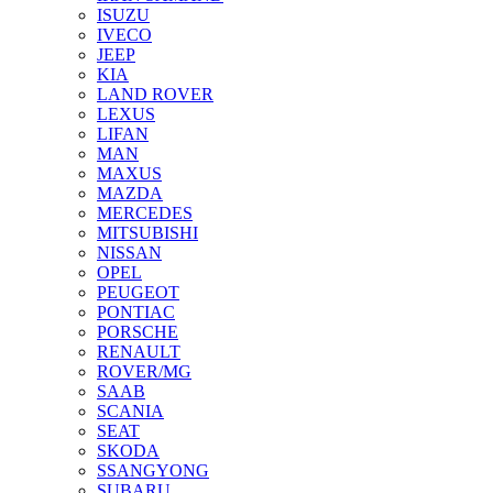
ISUZU
IVECO
JEEP
KIA
LAND ROVER
LEXUS
LIFAN
MAN
MAXUS
MAZDA
MERCEDES
MITSUBISHI
NISSAN
OPEL
PEUGEOT
PONTIAC
PORSCHE
RENAULT
ROVER/MG
SAAB
SCANIA
SEAT
SKODA
SSANGYONG
SUBARU