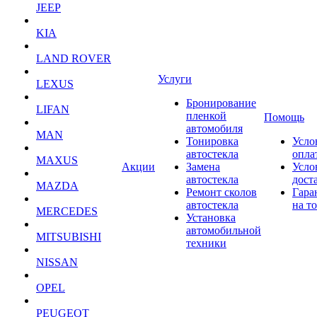
JEEP
KIA
LAND ROVER
Услуги
LEXUS
Бронирование
LIFAN
пленкой
Помощь
автомобиля
MAN
Тонировка
Усло
автостекла
опла
MAXUS
Акции
Замена
Усло
автостекла
дост
MAZDA
Ремонт сколов
Гара
автостекла
на т
MERCEDES
Установка
автомобильной
MITSUBISHI
техники
NISSAN
OPEL
PEUGEOT