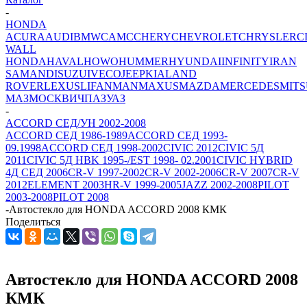
-
HONDA
ACURA
AUDI
BMW
CAMC
CHERY
CHEVROLET
CHRYSLER
C
WALL
HONDA
HAVAL
HOWO
HUMMER
HYUNDAI
INFINITY
IRAN
SAMAND
ISUZU
IVECO
JEEP
KIA
LAND
ROVER
LEXUS
LIFAN
MAN
MAXUS
MAZDA
MERCEDES
MITS
МАЗ
МОСКВИЧ
ПАЗ
УАЗ
-
ACCORD СЕД/УН 2002-2008
ACCORD СЕД 1986-1989
ACCORD СЕД 1993-
09.1998
ACCORD СЕД 1998-2002
CIVIC 2012
CIVIC 5Д
2011
CIVIC 5Д HBK 1995-/EST 1998- 02.2001
CIVIC HYBRID
4Д СЕД 2006
CR-V 1997-2002
CR-V 2002-2006
CR-V 2007
CR-V
2012
ELEMENT 2003
HR-V 1999-2005
JAZZ 2002-2008
PILOT
2003-2008
PILOT 2008
-
Автостекло для HONDA ACCORD 2008 КМК
Поделиться
Автостекло для HONDA ACCORD 2008
КМК