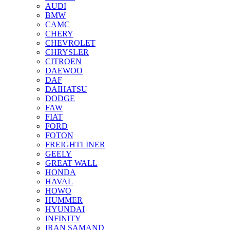
AUDI
BMW
CAMC
CHERY
CHEVROLET
CHRYSLER
CITROEN
DAEWOO
DAF
DAIHATSU
DODGE
FAW
FIAT
FORD
FOTON
FREIGHTLINER
GEELY
GREAT WALL
HONDA
HAVAL
HOWO
HUMMER
HYUNDAI
INFINITY
IRAN SAMAND