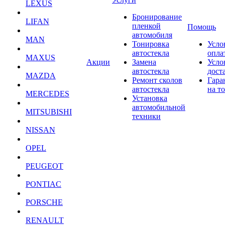
LEXUS
Бронирование
LIFAN
пленкой
Помощь
автомобиля
MAN
Тонировка
Усло
автостекла
опла
MAXUS
Акции
Замена
Усло
автостекла
дост
MAZDA
Ремонт сколов
Гара
автостекла
на т
MERCEDES
Установка
автомобильной
MITSUBISHI
техники
NISSAN
OPEL
PEUGEOT
PONTIAC
PORSCHE
RENAULT