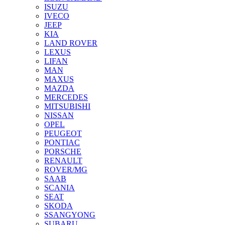
ISUZU
IVECO
JEEP
KIA
LAND ROVER
LEXUS
LIFAN
MAN
MAXUS
MAZDA
MERCEDES
MITSUBISHI
NISSAN
OPEL
PEUGEOT
PONTIAC
PORSCHE
RENAULT
ROVER/MG
SAAB
SCANIA
SEAT
SKODA
SSANGYONG
SUBARU