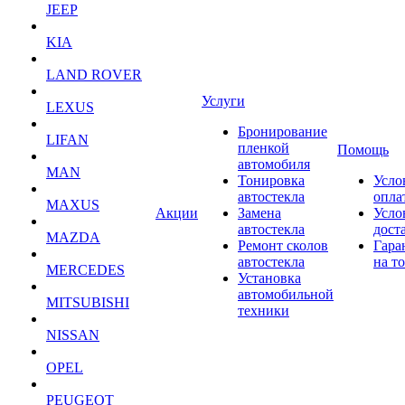
JEEP
KIA
LAND ROVER
Услуги
LEXUS
Бронирование
LIFAN
пленкой
Помощь
автомобиля
MAN
Тонировка
Усло
автостекла
опла
MAXUS
Акции
Замена
Усло
автостекла
дост
MAZDA
Ремонт сколов
Гара
автостекла
на т
MERCEDES
Установка
автомобильной
MITSUBISHI
техники
NISSAN
OPEL
PEUGEOT