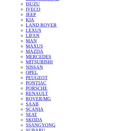
ISUZU
IVECO
JEEP
KIA
LAND ROVER
LEXUS
LIFAN
MAN
MAXUS
MAZDA
MERCEDES
MITSUBISHI
NISSAN
OPEL
PEUGEOT
PONTIAC
PORSCHE
RENAULT
ROVER/MG
SAAB
SCANIA
SEAT
SKODA
SSANGYONG
SUBARU