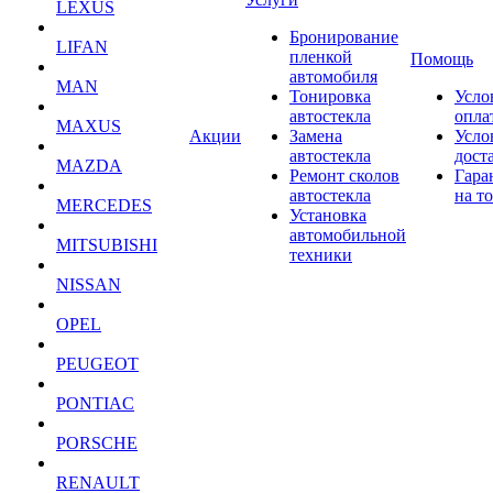
LEXUS
Бронирование
LIFAN
пленкой
Помощь
автомобиля
MAN
Тонировка
Усло
автостекла
опла
MAXUS
Акции
Замена
Усло
автостекла
дост
MAZDA
Ремонт сколов
Гара
автостекла
на т
MERCEDES
Установка
автомобильной
MITSUBISHI
техники
NISSAN
OPEL
PEUGEOT
PONTIAC
PORSCHE
RENAULT