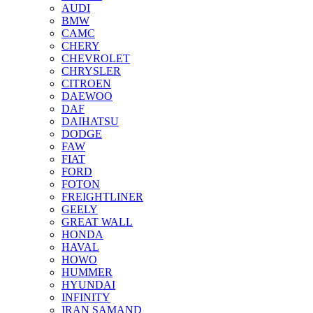
AUDI
BMW
CAMC
CHERY
CHEVROLET
CHRYSLER
CITROEN
DAEWOO
DAF
DAIHATSU
DODGE
FAW
FIAT
FORD
FOTON
FREIGHTLINER
GEELY
GREAT WALL
HONDA
HAVAL
HOWO
HUMMER
HYUNDAI
INFINITY
IRAN SAMAND