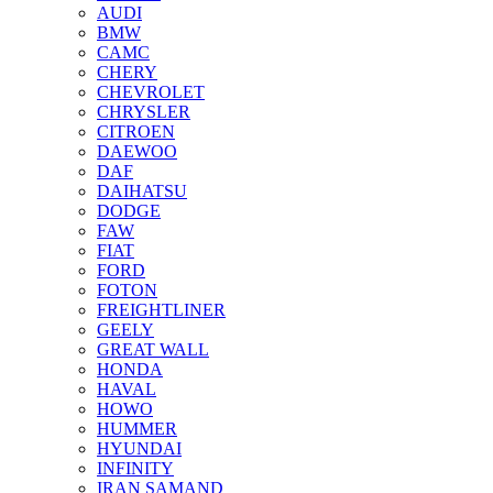
AUDI
BMW
CAMC
CHERY
CHEVROLET
CHRYSLER
CITROEN
DAEWOO
DAF
DAIHATSU
DODGE
FAW
FIAT
FORD
FOTON
FREIGHTLINER
GEELY
GREAT WALL
HONDA
HAVAL
HOWO
HUMMER
HYUNDAI
INFINITY
IRAN SAMAND