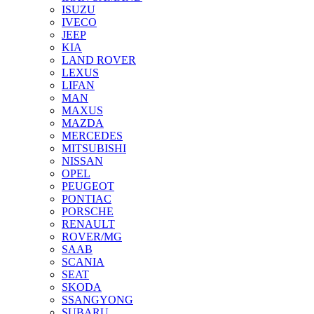
ISUZU
IVECO
JEEP
KIA
LAND ROVER
LEXUS
LIFAN
MAN
MAXUS
MAZDA
MERCEDES
MITSUBISHI
NISSAN
OPEL
PEUGEOT
PONTIAC
PORSCHE
RENAULT
ROVER/MG
SAAB
SCANIA
SEAT
SKODA
SSANGYONG
SUBARU