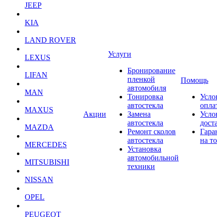
JEEP
KIA
LAND ROVER
Услуги
LEXUS
Бронирование
LIFAN
пленкой
Помощь
автомобиля
MAN
Тонировка
Усло
автостекла
опла
MAXUS
Акции
Замена
Усло
автостекла
дост
MAZDA
Ремонт сколов
Гара
автостекла
на т
MERCEDES
Установка
автомобильной
MITSUBISHI
техники
NISSAN
OPEL
PEUGEOT