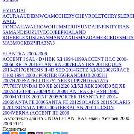
-
HYUNDAI
ACURA
AUDI
BMW
CAMC
CHERY
CHEVROLET
CHRYSLER
C
WALL
HONDA
HAVAL
HOWO
HUMMER
HYUNDAI
INFINITY
IRAN
SAMAND
ISUZU
IVECO
JEEP
KIA
LAND
ROVER
LEXUS
LIFAN
MAN
MAXUS
MAZDA
MERCEDES
MITS
МАЗ
МОСКВИЧ
ПАЗ
УАЗ
-
ELANTRA 2000-2006
ACCENT I SAL 4D+HBK 5Д 1994-1999
ACCENT II LC 2000-
2006
CRETA 2016
ELANTRA 2007
ELANTRA 2011
EQUUS
2013-2017
GENESIS II 4D SED 2014
GETZ 3Д/5Д 2002
GRACE
H100 1994-2000 / PORTER 05
GRANDEUR 2005
H1
2007
H200/SATELLITE (STAREX) 1997
HD 65/72/75
/77/78
HYUNDAI I30 ХБ 2012
I20 3Д/5Д ХБК 2009
I30 5Д ХБ
2007
i40 2010
I55 2009
IX35 2009
LANTRA СЕД+УН 1996-
2000
MATRIX 2001
NF 2005
PORTER 11
SANTA FE 2001-
2006
SANTA FE 2006
SANTA FE 2012
SOLARIS 2011
SOLARIS
II 2017
SONATA 1999-2005
TERRACAN 2001
TUCSON
2004
VERNA (ACCENT III) 2006
-
Автостекло для HYUNDAI ELANTRA Седан / Хетчбек 2000-
2006 FUG
Поделиться