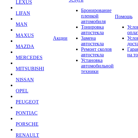
LEXUS
Бронирование
LIFAN
пленкой
Помощь
автомобиля
MAN
Тонировка
Усло
автостекла
опла
MAXUS
Акции
Замена
Усло
автостекла
дост
MAZDA
Ремонт сколов
Гара
автостекла
на т
MERCEDES
Установка
автомобильной
MITSUBISHI
техники
NISSAN
OPEL
PEUGEOT
PONTIAC
PORSCHE
RENAULT