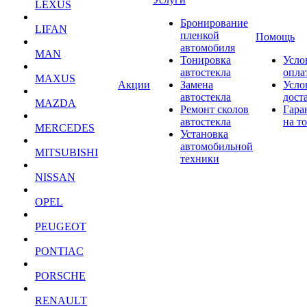
LEXUS
Бронирование
LIFAN
пленкой
Помощь
автомобиля
MAN
Тонировка
Усло
автостекла
опла
MAXUS
Акции
Замена
Усло
автостекла
дост
MAZDA
Ремонт сколов
Гара
автостекла
на т
MERCEDES
Установка
автомобильной
MITSUBISHI
техники
NISSAN
OPEL
PEUGEOT
PONTIAC
PORSCHE
RENAULT