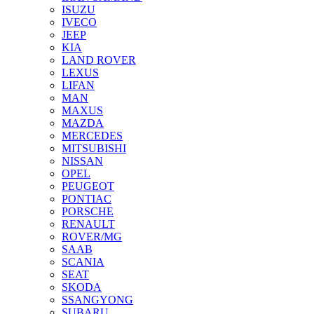
ISUZU
IVECO
JEEP
KIA
LAND ROVER
LEXUS
LIFAN
MAN
MAXUS
MAZDA
MERCEDES
MITSUBISHI
NISSAN
OPEL
PEUGEOT
PONTIAC
PORSCHE
RENAULT
ROVER/MG
SAAB
SCANIA
SEAT
SKODA
SSANGYONG
SUBARU