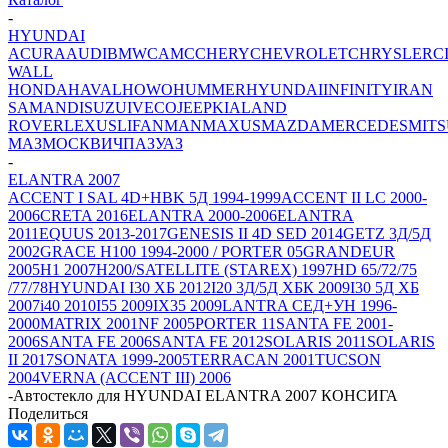
-
HYUNDAI
ACURA
AUDI
BMW
CAMC
CHERY
CHEVROLET
CHRYSLER
C
WALL
HONDA
HAVAL
HOWO
HUMMER
HYUNDAI
INFINITY
IRAN
SAMAND
ISUZU
IVECO
JEEP
KIA
LAND
ROVER
LEXUS
LIFAN
MAN
MAXUS
MAZDA
MERCEDES
MITS
МАЗ
МОСКВИЧ
ПАЗ
УАЗ
-
ELANTRA 2007
ACCENT I SAL 4D+HBK 5Д 1994-1999
ACCENT II LC 2000-
2006
CRETA 2016
ELANTRA 2000-2006
ELANTRA
2011
EQUUS 2013-2017
GENESIS II 4D SED 2014
GETZ 3Д/5Д
2002
GRACE H100 1994-2000 / PORTER 05
GRANDEUR
2005
H1 2007
H200/SATELLITE (STAREX) 1997
HD 65/72/75
/77/78
HYUNDAI I30 ХБ 2012
I20 3Д/5Д ХБК 2009
I30 5Д ХБ
2007
i40 2010
I55 2009
IX35 2009
LANTRA СЕД+УН 1996-
2000
MATRIX 2001
NF 2005
PORTER 11
SANTA FE 2001-
2006
SANTA FE 2006
SANTA FE 2012
SOLARIS 2011
SOLARIS
II 2017
SONATA 1999-2005
TERRACAN 2001
TUCSON
2004
VERNA (ACCENT III) 2006
-
Автостекло для HYUNDAI ELANTRA 2007 КОНСИГА
Поделиться