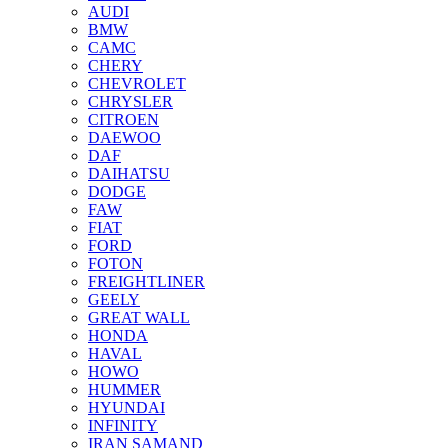
AUDI
BMW
CAMC
CHERY
CHEVROLET
CHRYSLER
CITROEN
DAEWOO
DAF
DAIHATSU
DODGE
FAW
FIAT
FORD
FOTON
FREIGHTLINER
GEELY
GREAT WALL
HONDA
HAVAL
HOWO
HUMMER
HYUNDAI
INFINITY
IRAN SAMAND