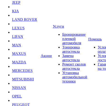
JEEP
KIA
LAND ROVER
Услуги
LEXUS
Бронирование
LIFAN
пленкой
Помощь
автомобиля
MAN
Тонировка
Усло
автостекла
опла
MAXUS
Акции
Замена
Усло
автостекла
дост
MAZDA
Ремонт сколов
Гара
автостекла
на т
MERCEDES
Установка
автомобильной
MITSUBISHI
техники
NISSAN
OPEL
PEUGEOT