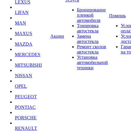
LEXUS
Бронирование
LIFAN
пленкой
Помощь
автомобиля
MAN
Тонировка
Усло
автостекла
опла
MAXUS
Акции
Замена
Усло
автостекла
дост
MAZDA
Ремонт сколов
Гара
автостекла
на т
MERCEDES
Установка
автомобильной
MITSUBISHI
техники
NISSAN
OPEL
PEUGEOT
PONTIAC
PORSCHE
RENAULT