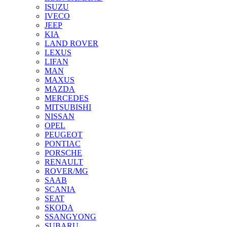
ISUZU
IVECO
JEEP
KIA
LAND ROVER
LEXUS
LIFAN
MAN
MAXUS
MAZDA
MERCEDES
MITSUBISHI
NISSAN
OPEL
PEUGEOT
PONTIAC
PORSCHE
RENAULT
ROVER/MG
SAAB
SCANIA
SEAT
SKODA
SSANGYONG
SUBARU