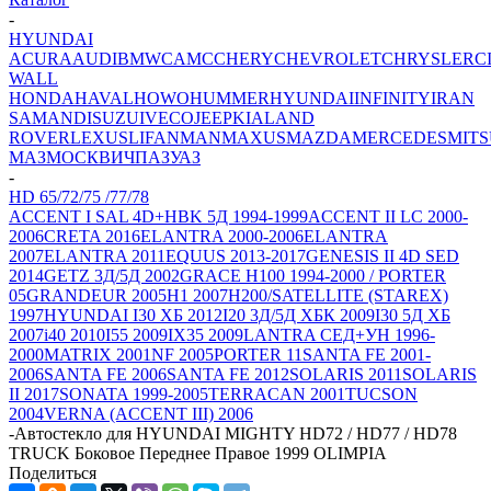
-
HYUNDAI
ACURA
AUDI
BMW
CAMC
CHERY
CHEVROLET
CHRYSLER
C
WALL
HONDA
HAVAL
HOWO
HUMMER
HYUNDAI
INFINITY
IRAN
SAMAND
ISUZU
IVECO
JEEP
KIA
LAND
ROVER
LEXUS
LIFAN
MAN
MAXUS
MAZDA
MERCEDES
MITS
МАЗ
МОСКВИЧ
ПАЗ
УАЗ
-
HD 65/72/75 /77/78
ACCENT I SAL 4D+HBK 5Д 1994-1999
ACCENT II LC 2000-
2006
CRETA 2016
ELANTRA 2000-2006
ELANTRA
2007
ELANTRA 2011
EQUUS 2013-2017
GENESIS II 4D SED
2014
GETZ 3Д/5Д 2002
GRACE H100 1994-2000 / PORTER
05
GRANDEUR 2005
H1 2007
H200/SATELLITE (STAREX)
1997
HYUNDAI I30 ХБ 2012
I20 3Д/5Д ХБК 2009
I30 5Д ХБ
2007
i40 2010
I55 2009
IX35 2009
LANTRA СЕД+УН 1996-
2000
MATRIX 2001
NF 2005
PORTER 11
SANTA FE 2001-
2006
SANTA FE 2006
SANTA FE 2012
SOLARIS 2011
SOLARIS
II 2017
SONATA 1999-2005
TERRACAN 2001
TUCSON
2004
VERNA (ACCENT III) 2006
-
Автостекло для HYUNDAI MIGHTY HD72 / HD77 / HD78
TRUCK Боковое Переднее Правое 1999 OLIMPIA
Поделиться