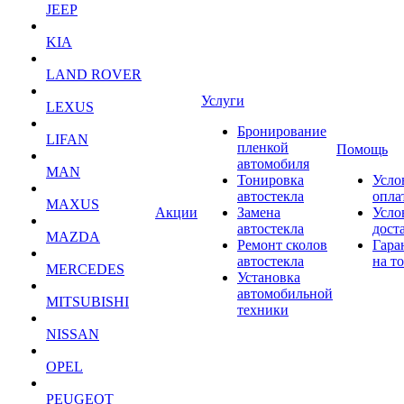
JEEP
KIA
LAND ROVER
Услуги
LEXUS
Бронирование
LIFAN
пленкой
Помощь
автомобиля
MAN
Тонировка
Усло
автостекла
опла
MAXUS
Акции
Замена
Усло
автостекла
дост
MAZDA
Ремонт сколов
Гара
автостекла
на т
MERCEDES
Установка
автомобильной
MITSUBISHI
техники
NISSAN
OPEL
PEUGEOT