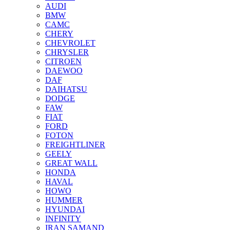
AUDI
BMW
CAMC
CHERY
CHEVROLET
CHRYSLER
CITROEN
DAEWOO
DAF
DAIHATSU
DODGE
FAW
FIAT
FORD
FOTON
FREIGHTLINER
GEELY
GREAT WALL
HONDA
HAVAL
HOWO
HUMMER
HYUNDAI
INFINITY
IRAN SAMAND