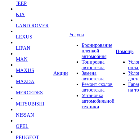
JEEP
KIA
LAND ROVER
Услуги
LEXUS
Бронирование
LIFAN
пленкой
Помощь
автомобиля
MAN
Тонировка
Усло
автостекла
опла
MAXUS
Акции
Замена
Усло
автостекла
дост
MAZDA
Ремонт сколов
Гара
автостекла
на т
MERCEDES
Установка
автомобильной
MITSUBISHI
техники
NISSAN
OPEL
PEUGEOT