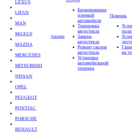
LEXUS
Бронирование
LIFAN
пленкой
Помощь
автомобиля
MAN
Тонировка
Усло
автостекла
опла
MAXUS
Акции
Замена
Усло
автостекла
дост
MAZDA
Ремонт сколов
Гара
автостекла
на т
MERCEDES
Установка
автомобильной
MITSUBISHI
техники
NISSAN
OPEL
PEUGEOT
PONTIAC
PORSCHE
RENAULT