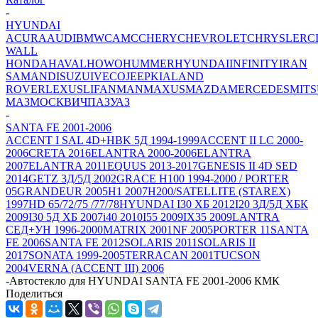
-
HYUNDAI
ACURA
AUDI
BMW
CAMC
CHERY
CHEVROLET
CHRYSLER
C
WALL
HONDA
HAVAL
HOWO
HUMMER
HYUNDAI
INFINITY
IRAN
SAMAND
ISUZU
IVECO
JEEP
KIA
LAND
ROVER
LEXUS
LIFAN
MAN
MAXUS
MAZDA
MERCEDES
MITS
МАЗ
МОСКВИЧ
ПАЗ
УАЗ
-
SANTA FE 2001-2006
ACCENT I SAL 4D+HBK 5Д 1994-1999
ACCENT II LC 2000-
2006
CRETA 2016
ELANTRA 2000-2006
ELANTRA
2007
ELANTRA 2011
EQUUS 2013-2017
GENESIS II 4D SED
2014
GETZ 3Д/5Д 2002
GRACE H100 1994-2000 / PORTER
05
GRANDEUR 2005
H1 2007
H200/SATELLITE (STAREX)
1997
HD 65/72/75 /77/78
HYUNDAI I30 ХБ 2012
I20 3Д/5Д ХБК
2009
I30 5Д ХБ 2007
i40 2010
I55 2009
IX35 2009
LANTRA
СЕД+УН 1996-2000
MATRIX 2001
NF 2005
PORTER 11
SANTA
FE 2006
SANTA FE 2012
SOLARIS 2011
SOLARIS II
2017
SONATA 1999-2005
TERRACAN 2001
TUCSON
2004
VERNA (ACCENT III) 2006
-
Автостекло для HYUNDAI SANTA FE 2001-2006 КМК
Поделиться