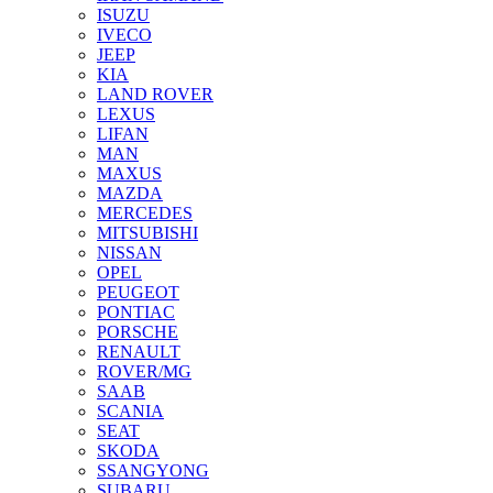
ISUZU
IVECO
JEEP
KIA
LAND ROVER
LEXUS
LIFAN
MAN
MAXUS
MAZDA
MERCEDES
MITSUBISHI
NISSAN
OPEL
PEUGEOT
PONTIAC
PORSCHE
RENAULT
ROVER/MG
SAAB
SCANIA
SEAT
SKODA
SSANGYONG
SUBARU