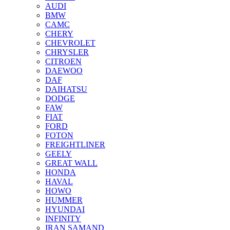
AUDI
BMW
CAMC
CHERY
CHEVROLET
CHRYSLER
CITROEN
DAEWOO
DAF
DAIHATSU
DODGE
FAW
FIAT
FORD
FOTON
FREIGHTLINER
GEELY
GREAT WALL
HONDA
HAVAL
HOWO
HUMMER
HYUNDAI
INFINITY
IRAN SAMAND