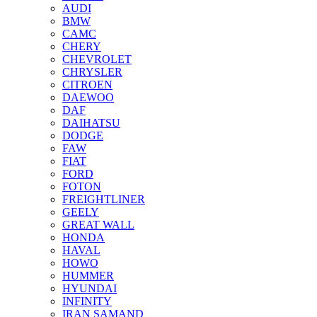
AUDI
BMW
CAMC
CHERY
CHEVROLET
CHRYSLER
CITROEN
DAEWOO
DAF
DAIHATSU
DODGE
FAW
FIAT
FORD
FOTON
FREIGHTLINER
GEELY
GREAT WALL
HONDA
HAVAL
HOWO
HUMMER
HYUNDAI
INFINITY
IRAN SAMAND