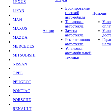
LEXUS
Бронирование
LIFAN
пленкой
Помощь
автомобиля
MAN
Тонировка
Усло
автостекла
опла
MAXUS
Акции
Замена
Усло
автостекла
дост
MAZDA
Ремонт сколов
Гара
автостекла
на т
MERCEDES
Установка
автомобильной
MITSUBISHI
техники
NISSAN
OPEL
PEUGEOT
PONTIAC
PORSCHE
RENAULT