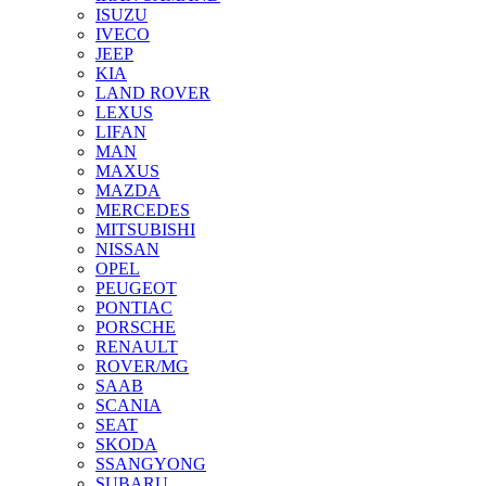
ISUZU
IVECO
JEEP
KIA
LAND ROVER
LEXUS
LIFAN
MAN
MAXUS
MAZDA
MERCEDES
MITSUBISHI
NISSAN
OPEL
PEUGEOT
PONTIAC
PORSCHE
RENAULT
ROVER/MG
SAAB
SCANIA
SEAT
SKODA
SSANGYONG
SUBARU