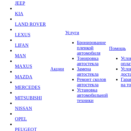
JEEP
KIA
LAND ROVER
Услуги
LEXUS
Бронирование
LIFAN
пленкой
Помощь
автомобиля
MAN
Тонировка
Усло
автостекла
опла
MAXUS
Акции
Замена
Усло
автостекла
дост
MAZDA
Ремонт сколов
Гара
автостекла
на т
MERCEDES
Установка
автомобильной
MITSUBISHI
техники
NISSAN
OPEL
PEUGEOT