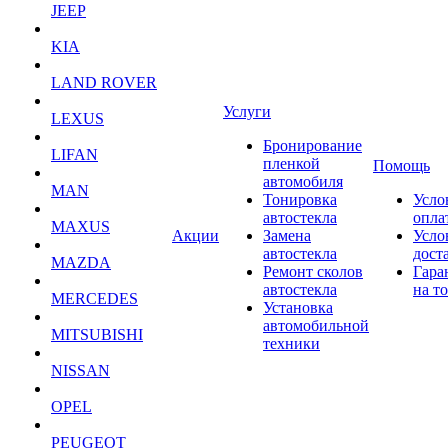
JEEP
KIA
LAND ROVER
Услуги
LEXUS
Бронирование
LIFAN
пленкой
Помощь
автомобиля
MAN
Тонировка
Усло
автостекла
опла
MAXUS
Акции
Замена
Усло
автостекла
дост
MAZDA
Ремонт сколов
Гара
автостекла
на т
MERCEDES
Установка
автомобильной
MITSUBISHI
техники
NISSAN
OPEL
PEUGEOT