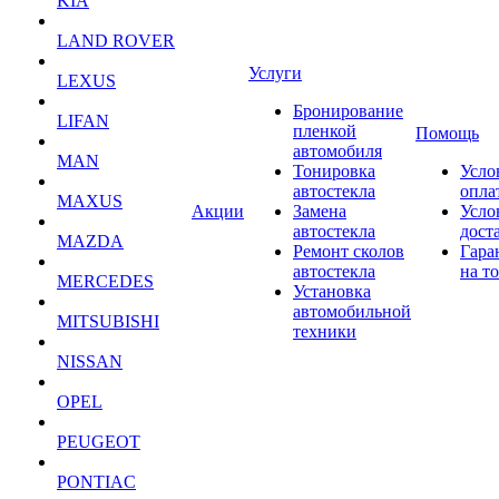
KIA
LAND ROVER
Услуги
LEXUS
Бронирование
LIFAN
пленкой
Помощь
автомобиля
MAN
Тонировка
Усло
автостекла
опла
MAXUS
Акции
Замена
Усло
автостекла
дост
MAZDA
Ремонт сколов
Гара
автостекла
на т
MERCEDES
Установка
автомобильной
MITSUBISHI
техники
NISSAN
OPEL
PEUGEOT
PONTIAC