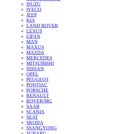
ISUZU
IVECO
JEEP
KIA
LAND ROVER
LEXUS
LIFAN
MAN
MAXUS
MAZDA
MERCEDES
MITSUBISHI
NISSAN
OPEL
PEUGEOT
PONTIAC
PORSCHE
RENAULT
ROVER/MG
SAAB
SCANIA
SEAT
SKODA
SSANGYONG
SUBARU