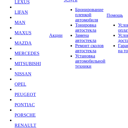
LEXUS
Бронирование
LIFAN
пленкой
Помощь
автомобиля
MAN
Тонировка
Усло
автостекла
опла
MAXUS
Акции
Замена
Усло
автостекла
дост
MAZDA
Ремонт сколов
Гара
автостекла
на т
MERCEDES
Установка
автомобильной
MITSUBISHI
техники
NISSAN
OPEL
PEUGEOT
PONTIAC
PORSCHE
RENAULT