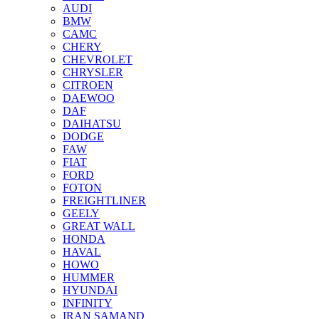
AUDI
BMW
CAMC
CHERY
CHEVROLET
CHRYSLER
CITROEN
DAEWOO
DAF
DAIHATSU
DODGE
FAW
FIAT
FORD
FOTON
FREIGHTLINER
GEELY
GREAT WALL
HONDA
HAVAL
HOWO
HUMMER
HYUNDAI
INFINITY
IRAN SAMAND