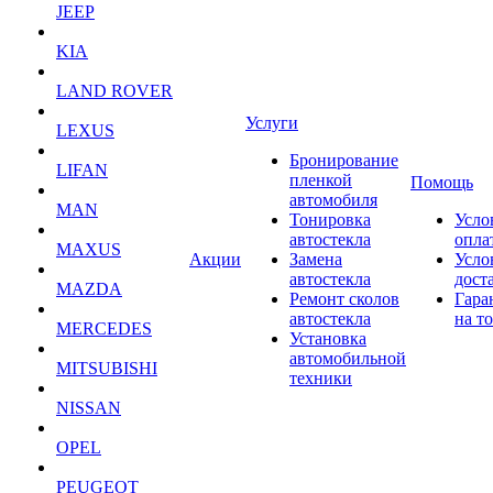
JEEP
KIA
LAND ROVER
Услуги
LEXUS
Бронирование
LIFAN
пленкой
Помощь
автомобиля
MAN
Тонировка
Усло
автостекла
опла
MAXUS
Акции
Замена
Усло
автостекла
дост
MAZDA
Ремонт сколов
Гара
автостекла
на т
MERCEDES
Установка
автомобильной
MITSUBISHI
техники
NISSAN
OPEL
PEUGEOT