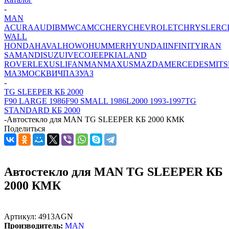
-
MAN
ACURA
AUDI
BMW
CAMC
CHERY
CHEVROLET
CHRYSLER
C
WALL
HONDA
HAVAL
HOWO
HUMMER
HYUNDAI
INFINITY
IRAN
SAMAND
ISUZU
IVECO
JEEP
KIA
LAND
ROVER
LEXUS
LIFAN
MAN
MAXUS
MAZDA
MERCEDES
MITS
МАЗ
МОСКВИЧ
ПАЗ
УАЗ
-
TG SLEEPER КБ 2000
F90 LARGE 1986
F90 SMALL 1986
L2000 1993-1997
TG
STANDARD КБ 2000
-
Автостекло для MAN TG SLEEPER КБ 2000 КМК
Поделиться
Автостекло для MAN TG SLEEPER КБ
2000 КМК
Артикул:
4913AGN
Производитель:
MAN