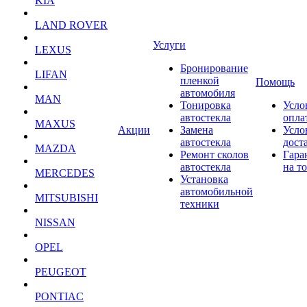
KIA
LAND ROVER
Услуги
LEXUS
Бронирование
LIFAN
пленкой
Помощь
автомобиля
MAN
Тонировка
Усло
автостекла
опла
MAXUS
Акции
Замена
Усло
автостекла
дост
MAZDA
Ремонт сколов
Гара
автостекла
на т
MERCEDES
Установка
автомобильной
MITSUBISHI
техники
NISSAN
OPEL
PEUGEOT
PONTIAC