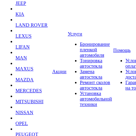
JEEP
KIA
LAND ROVER
Услуги
LEXUS
Бронирование
LIFAN
пленкой
Помощь
автомобиля
MAN
Тонировка
Усло
автостекла
опла
MAXUS
Акции
Замена
Усло
автостекла
дост
MAZDA
Ремонт сколов
Гара
автостекла
на т
MERCEDES
Установка
автомобильной
MITSUBISHI
техники
NISSAN
OPEL
PEUGEOT