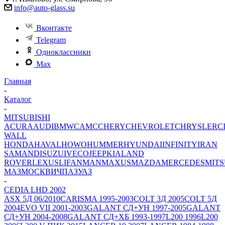
info@auto-glass.su
Вконтакте
Telegram
Одноклассники
Max
Главная
-
Каталог
-
MITSUBISHI
ACURA
AUDI
BMW
CAMC
CHERY
CHEVROLET
CHRYSLER
C
WALL
HONDA
HAVAL
HOWO
HUMMER
HYUNDAI
INFINITY
IRAN
SAMAND
ISUZU
IVECO
JEEP
KIA
LAND
ROVER
LEXUS
LIFAN
MAN
MAXUS
MAZDA
MERCEDES
MITS
МАЗ
МОСКВИЧ
ПАЗ
УАЗ
-
CEDIA LHD 2002
ASX 5Д 06/2010
CARISMA 1995-2003
COLT 3Д 2005
COLT 5Д
2004
EVO VII 2001-2003
GALANT СД+УН 1997-2005
GALANT
СД+УН 2004-2008
GALANT СД+ХБ 1993-1997
L200 1996
L200