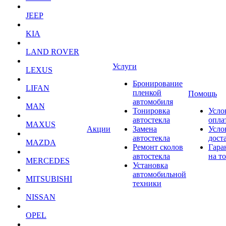
JEEP
KIA
LAND ROVER
Услуги
LEXUS
Бронирование
LIFAN
пленкой
Помощь
автомобиля
MAN
Тонировка
Усло
автостекла
опла
MAXUS
Акции
Замена
Усло
автостекла
дост
MAZDA
Ремонт сколов
Гара
автостекла
на т
MERCEDES
Установка
автомобильной
MITSUBISHI
техники
NISSAN
OPEL