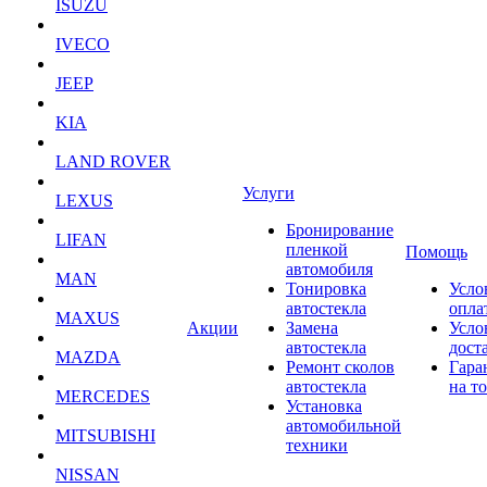
ISUZU
IVECO
JEEP
KIA
LAND ROVER
Услуги
LEXUS
Бронирование
LIFAN
пленкой
Помощь
автомобиля
MAN
Тонировка
Усло
автостекла
опла
MAXUS
Акции
Замена
Усло
автостекла
дост
MAZDA
Ремонт сколов
Гара
автостекла
на т
MERCEDES
Установка
автомобильной
MITSUBISHI
техники
NISSAN