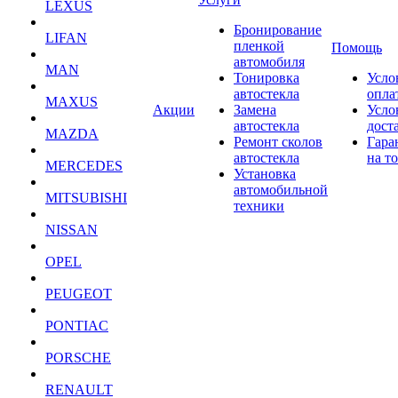
LEXUS
Бронирование
LIFAN
пленкой
Помощь
автомобиля
MAN
Тонировка
Усло
автостекла
опла
MAXUS
Акции
Замена
Усло
автостекла
дост
MAZDA
Ремонт сколов
Гара
автостекла
на т
MERCEDES
Установка
автомобильной
MITSUBISHI
техники
NISSAN
OPEL
PEUGEOT
PONTIAC
PORSCHE
RENAULT