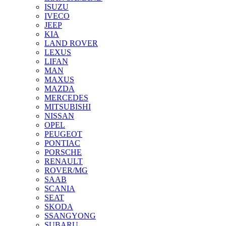
ISUZU
IVECO
JEEP
KIA
LAND ROVER
LEXUS
LIFAN
MAN
MAXUS
MAZDA
MERCEDES
MITSUBISHI
NISSAN
OPEL
PEUGEOT
PONTIAC
PORSCHE
RENAULT
ROVER/MG
SAAB
SCANIA
SEAT
SKODA
SSANGYONG
SUBARU