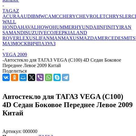
-
TAGAZ
ACURA
AUDI
BMW
CAMC
CHERY
CHEVROLET
CHRYSLER
C
WALL
HONDA
HAVAL
HOWO
HUMMER
HYUNDAI
INFINITY
IRAN
SAMAND
ISUZU
IVECO
JEEP
KIA
LAND
ROVER
LEXUS
LIFAN
MAN
MAXUS
MAZDA
MERCEDES
MITS
МАЗ
МОСКВИЧ
ПАЗ
УАЗ
-
VEGA 2009
-
Автостекло для ТАГАЗ VEGA (C100) 4D Седан Боковое
Переднее Левое 2009 Китай
Поделиться
Автостекло для ТАГАЗ VEGA (C100)
4D Седан Боковое Переднее Левое 2009
Китай
Артикул:
000000