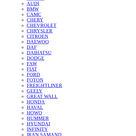
AUDI
BMW
CAMC
CHERY
CHEVROLET
CHRYSLER
CITROEN
DAEWOO
DAF
DAIHATSU
DODGE
FAW
FIAT
FORD
FOTON
FREIGHTLINER
GEELY
GREAT WALL
HONDA
HAVAL
HOWO
HUMMER
HYUNDAI
INFINITY
IRAN SAMAND