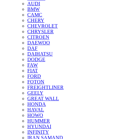
AUDI
BMW
CAMC
CHERY
CHEVROLET
CHRYSLER
CITROEN
DAEWOO
DAF
DAIHATSU
DODGE
FAW
FIAT
FORD
FOTON
FREIGHTLINER
GEELY
GREAT WALL
HONDA
HAVAL
HOWO
HUMMER
HYUNDAI
INFINITY
IRAN SAMAND