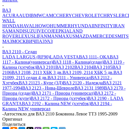
-
ВАЗ
ACURA
AUDI
BMW
CAMC
CHERY
CHEVROLET
CHRYSLER
C
WALL
HONDA
HAVAL
HOWO
HUMMER
HYUNDAI
INFINITY
IRAN
SAMAND
ISUZU
IVECO
JEEP
KIA
LAND
ROVER
LEXUS
LIFAN
MAN
MAXUS
MAZDA
MERCEDES
MITS
МАЗ
МОСКВИЧ
ПАЗ
УАЗ
-
ВАЗ 2110 - Седан
LADA LARGUS (RF90)
LADA VESTA
ВАЗ 1111- ОКА
ВАЗ
1117 - Калина(универсал)
ВАЗ 1118 - Калина(седан)
ВАЗ 1119 -
Калина (хэтчбэк)
ВАЗ 2101
ВАЗ 2102
ВАЗ 2104
ВАЗ 2105
ВАЗ
2106
ВАЗ 2108, 2113 ХБК 3 дв.
ВАЗ 2109, 2114 ХБК 5 дв.
ВАЗ
21099, 2115 седан 4 дв.
ВАЗ 2111 - Универсал
ВАЗ 2112 -
Хэтчбек
ВАЗ 21123 - Купе (3Д)
ВАЗ 2120 - Надежда
ВАЗ 2121
1977-1994
ВАЗ 2123 - Нива-Шевроле
ВАЗ 2131 1989
ВАЗ 2170 -
Приора (седан)
ВАЗ 2171 - Приора (универсал)
ВАЗ 2172 -
Приора (купе)
ВАЗ 2172 - Приора (хэтчбек)
ВАЗ 2190 - LADA
GRANTA
ВАЗ 2192 - Калина NEW (хэтчбэк)
ВАЗ 2194 -
Калина NEW универсал
-
Автостекло для ВАЗ 2110 Боковина Левое ТТЗ 1995-2009
Оригинал
Поделиться