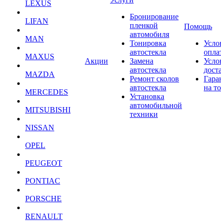
LEXUS
Бронирование
LIFAN
пленкой
Помощь
автомобиля
MAN
Тонировка
Усло
автостекла
опла
MAXUS
Акции
Замена
Усло
автостекла
дост
MAZDA
Ремонт сколов
Гара
автостекла
на т
MERCEDES
Установка
автомобильной
MITSUBISHI
техники
NISSAN
OPEL
PEUGEOT
PONTIAC
PORSCHE
RENAULT