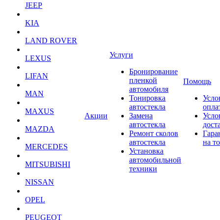
JEEP
KIA
LAND ROVER
Услуги
LEXUS
Бронирование
LIFAN
пленкой
Помощь
автомобиля
MAN
Тонировка
Усло
автостекла
опла
MAXUS
Акции
Замена
Усло
автостекла
дост
MAZDA
Ремонт сколов
Гара
автостекла
на т
MERCEDES
Установка
автомобильной
MITSUBISHI
техники
NISSAN
OPEL
PEUGEOT