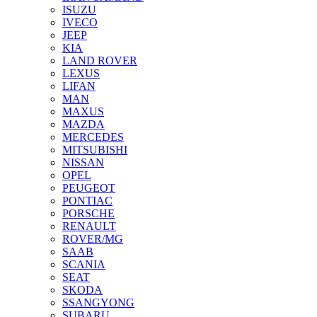
ISUZU
IVECO
JEEP
KIA
LAND ROVER
LEXUS
LIFAN
MAN
MAXUS
MAZDA
MERCEDES
MITSUBISHI
NISSAN
OPEL
PEUGEOT
PONTIAC
PORSCHE
RENAULT
ROVER/MG
SAAB
SCANIA
SEAT
SKODA
SSANGYONG
SUBARU