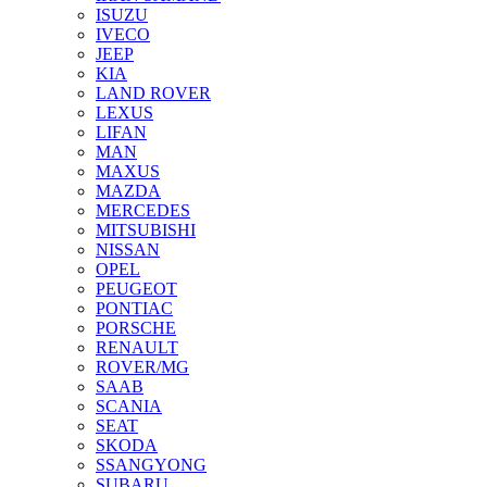
ISUZU
IVECO
JEEP
KIA
LAND ROVER
LEXUS
LIFAN
MAN
MAXUS
MAZDA
MERCEDES
MITSUBISHI
NISSAN
OPEL
PEUGEOT
PONTIAC
PORSCHE
RENAULT
ROVER/MG
SAAB
SCANIA
SEAT
SKODA
SSANGYONG
SUBARU