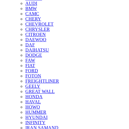
AUDI
BMW
CAMC
CHERY
CHEVROLET
CHRYSLER
CITROEN
DAEWOO
DAF
DAIHATSU
DODGE
FAW
FIAT
FORD
FOTON
FREIGHTLINER
GEELY
GREAT WALL
HONDA
HAVAL
HOWO
HUMMER
HYUNDAI
INFINITY
IRAN SAMAND