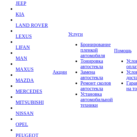
JEEP
KIA
LAND ROVER
Услуги
LEXUS
Бронирование
LIFAN
пленкой
Помощь
автомобиля
MAN
Тонировка
Усло
автостекла
опла
MAXUS
Акции
Замена
Усло
автостекла
дост
MAZDA
Ремонт сколов
Гара
автостекла
на т
MERCEDES
Установка
автомобильной
MITSUBISHI
техники
NISSAN
OPEL
PEUGEOT