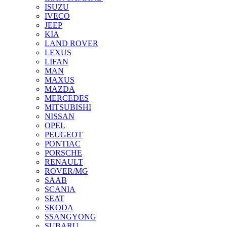
ISUZU
IVECO
JEEP
KIA
LAND ROVER
LEXUS
LIFAN
MAN
MAXUS
MAZDA
MERCEDES
MITSUBISHI
NISSAN
OPEL
PEUGEOT
PONTIAC
PORSCHE
RENAULT
ROVER/MG
SAAB
SCANIA
SEAT
SKODA
SSANGYONG
SUBARU