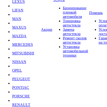
LEXUS
Бронирование
LIFAN
пленкой
Помощь
автомобиля
MAN
Тонировка
Усло
автостекла
опла
MAXUS
Акции
Замена
Усло
автостекла
дост
MAZDA
Ремонт сколов
Гара
автостекла
на т
MERCEDES
Установка
автомобильной
MITSUBISHI
техники
NISSAN
OPEL
PEUGEOT
PONTIAC
PORSCHE
RENAULT