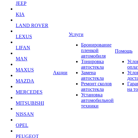
JEEP
KIA
LAND ROVER
Услуги
LEXUS
Бронирование
LIFAN
пленкой
Помощь
автомобиля
MAN
Тонировка
Усло
автостекла
опла
MAXUS
Акции
Замена
Усло
автостекла
дост
MAZDA
Ремонт сколов
Гара
автостекла
на т
MERCEDES
Установка
автомобильной
MITSUBISHI
техники
NISSAN
OPEL
PEUGEOT