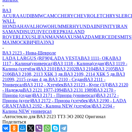
-
ВАЗ
ACURA
AUDI
BMW
CAMC
CHERY
CHEVROLET
CHRYSLER
C
WALL
HONDA
HAVAL
HOWO
HUMMER
HYUNDAI
INFINITY
IRAN
SAMAND
ISUZU
IVECO
JEEP
KIA
LAND
ROVER
LEXUS
LIFAN
MAN
MAXUS
MAZDA
MERCEDES
MITS
МАЗ
МОСКВИЧ
ПАЗ
УАЗ
-
ВАЗ 2123 - Нива-Шевроле
LADA LARGUS (RF90)
LADA VESTA
ВАЗ 1111- ОКА
ВАЗ
1117 - Калина(универсал)
ВАЗ 1118 - Калина(седан)
ВАЗ 1119 -
Калина (хэтчбэк)
ВАЗ 2101
ВАЗ 2102
ВАЗ 2104
ВАЗ 2105
ВАЗ
2106
ВАЗ 2108, 2113 ХБК 3 дв.
ВАЗ 2109, 2114 ХБК 5 дв.
ВАЗ
21099, 2115 седан 4 дв.
ВАЗ 2110 - Седан
ВАЗ 2111 -
Универсал
ВАЗ 2112 - Хэтчбек
ВАЗ 21123 - Купе (3Д)
ВАЗ 2120
- Надежда
ВАЗ 2121 1977-1994
ВАЗ 2131 1989
ВАЗ 2170 -
Приора (седан)
ВАЗ 2171 - Приора (универсал)
ВАЗ 2172 -
Приора (купе)
ВАЗ 2172 - Приора (хэтчбек)
ВАЗ 2190 - LADA
GRANTA
ВАЗ 2192 - Калина NEW (хэтчбэк)
ВАЗ 2194 -
Калина NEW универсал
-
Автостекло для ВАЗ 2123 ТТЗ ЭО 2002 Оригинал
Поделиться