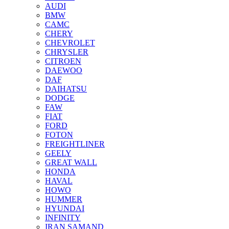
AUDI
BMW
CAMC
CHERY
CHEVROLET
CHRYSLER
CITROEN
DAEWOO
DAF
DAIHATSU
DODGE
FAW
FIAT
FORD
FOTON
FREIGHTLINER
GEELY
GREAT WALL
HONDA
HAVAL
HOWO
HUMMER
HYUNDAI
INFINITY
IRAN SAMAND